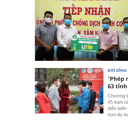
ĐỜI SỐNG
‘Phép 
63 tỉn
Chương tr
45 trạm r
diễn biến
hơn dự ki