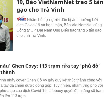
19, Báo VietNamNet trao 5 tấn
gạo cho Trà Vinh
Nhằm hỗ trợ người dân bị ảnh hưởng bởi
dịch Covid-19 và hạn, mặn, Báo VietNamNet cùng
Công ty CP Đại Nam Ong Biển trao tặng 5 tấn gạo
cho tỉnh Trà Vinh.
màu’ Ghen Covy: 113 trạm rửa tay ‘phủ đỏ’
h thành
ình nhảy cover Ghen Cô Vy gây quỹ kết thúc thành công với
ửa tay dã chiến được đóng góp. Tuy nhiên, nhằm ứng phó với
 phức tạp của dịch Covid-19, Lifebuoy quyết định tăng số trạm
ến lên 113 trạm.