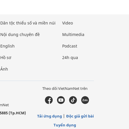
Dân tộc thiểu số và miền núi
Video
Nội dung chuyên đề
Multimedia
English
Podcast
Hồ sơ
24h qua
Ảnh
Theo dõi VietNamNet trên
amNet
5885 (Tp.HCM)
Tải ứng dụng
Độc giả gửi bài
Tuyển dụng