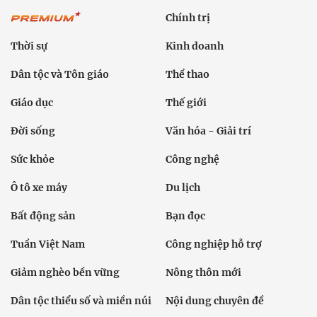
Chính trị
Thời sự
Kinh doanh
Dân tộc và Tôn giáo
Thể thao
Giáo dục
Thế giới
Đời sống
Văn hóa - Giải trí
Sức khỏe
Công nghệ
Ô tô xe máy
Du lịch
Bất động sản
Bạn đọc
Tuần Việt Nam
Công nghiệp hỗ trợ
Giảm nghèo bền vững
Nông thôn mới
Dân tộc thiểu số và miền núi
Nội dung chuyên đề