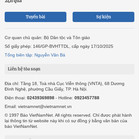
24h qua
Tuyến bài
Sự kiện
Cơ quan chủ quản: Bộ Dân tộc và Tôn giáo
Số giấy phép: 146/GP-BVHTTDL, cấp ngày 17/10/2025
Tổng biên tập: Nguyễn Văn Bá
Liên hệ tòa soạn
Địa chỉ: Tầng 18, Toà nhà Cục Viễn thông (VNTA), 68 Dương
Đình Nghệ, phường Cầu Giấy, TP. Hà Nội.
Điện thoại:
02439369898
- Hotline:
0923457788
Email: vietnamnet@vietnamnet.vn
© 1997 Báo VietNamNet. All rights reserved. Chỉ được phát hành
lại thông tin từ website này khi có sự đồng ý bằng văn bản của
báo VietNamNet.