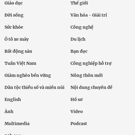
Giáo dục
Thế giới
Đời sống
Văn hóa - Giải trí
Sức khỏe
Công nghệ
Ô tô xe máy
Du lịch
Bất động sản
Bạn đọc
Tuần Việt Nam
Công nghiệp hỗ trợ
Giảm nghèo bền vững
Nông thôn mới
Dân tộc thiểu số và miền núi
Nội dung chuyên đề
English
Hồ sơ
Ảnh
Video
Multimedia
Podcast