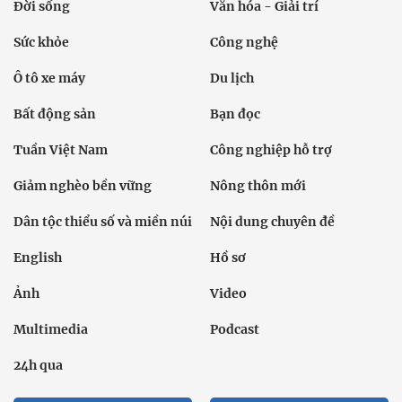
Đời sống
Văn hóa - Giải trí
Sức khỏe
Công nghệ
Ô tô xe máy
Du lịch
Bất động sản
Bạn đọc
Tuần Việt Nam
Công nghiệp hỗ trợ
Giảm nghèo bền vững
Nông thôn mới
Dân tộc thiểu số và miền núi
Nội dung chuyên đề
English
Hồ sơ
Ảnh
Video
Multimedia
Podcast
24h qua