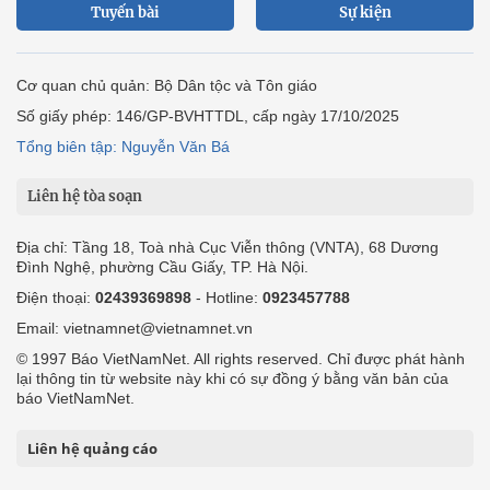
Tuyến bài
Sự kiện
Cơ quan chủ quản: Bộ Dân tộc và Tôn giáo
Số giấy phép: 146/GP-BVHTTDL, cấp ngày 17/10/2025
Tổng biên tập: Nguyễn Văn Bá
Liên hệ tòa soạn
Địa chỉ: Tầng 18, Toà nhà Cục Viễn thông (VNTA), 68 Dương
Đình Nghệ, phường Cầu Giấy, TP. Hà Nội.
Điện thoại:
02439369898
- Hotline:
0923457788
Email: vietnamnet@vietnamnet.vn
© 1997 Báo VietNamNet. All rights reserved. Chỉ được phát hành
lại thông tin từ website này khi có sự đồng ý bằng văn bản của
báo VietNamNet.
Liên hệ quảng cáo