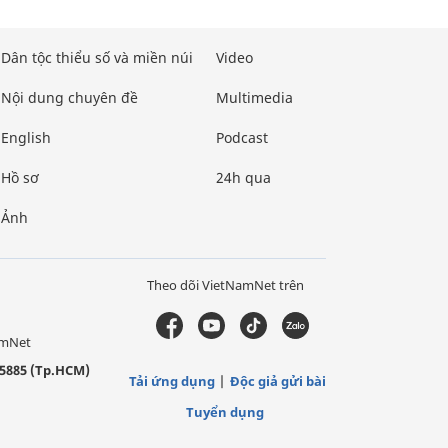
Dân tộc thiểu số và miền núi
Video
Nội dung chuyên đề
Multimedia
English
Podcast
Hồ sơ
24h qua
Ảnh
Theo dõi VietNamNet trên
amNet
5885 (Tp.HCM)
Tải ứng dụng
Độc giả gửi bài
Tuyển dụng