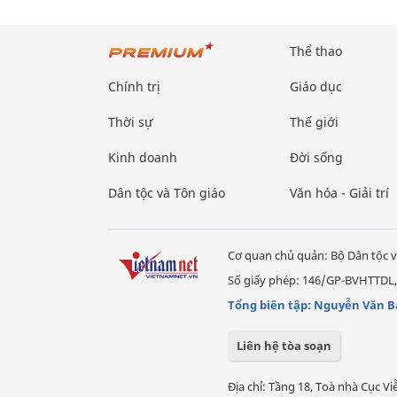
Thể thao
Chính trị
Giáo dục
Thời sự
Thế giới
Kinh doanh
Đời sống
Dân tộc và Tôn giáo
Văn hóa - Giải trí
Cơ quan chủ quản: Bộ Dân tộc v
Số giấy phép: 146/GP-BVHTTDL,
Tổng biên tập: Nguyễn Văn B
Liên hệ tòa soạn
Địa chỉ: Tầng 18, Toà nhà Cục 