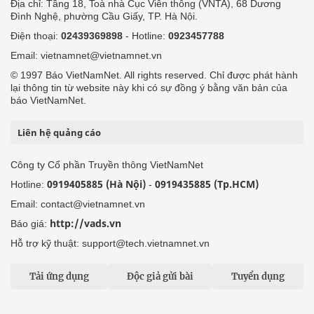
Địa chỉ: Tầng 18, Toà nhà Cục Viễn thông (VNTA), 68 Dương
Đình Nghệ, phường Cầu Giấy, TP. Hà Nội.
Điện thoại:
02439369898
- Hotline:
0923457788
Email: vietnamnet@vietnamnet.vn
© 1997 Báo VietNamNet. All rights reserved. Chỉ được phát hành
lại thông tin từ website này khi có sự đồng ý bằng văn bản của
báo VietNamNet.
Liên hệ quảng cáo
Công ty Cổ phần Truyền thông VietNamNet
0919405885 (Hà Nội)
0919435885 (Tp.HCM)
Hotline:
-
Email: contact@vietnamnet.vn
http://vads.vn
Báo giá:
Hỗ trợ kỹ thuật: support@tech.vietnamnet.vn
Tải ứng dụng
Độc giả gửi bài
Tuyển dụng