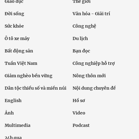
Giáo dục
Thế giới
Đời sống
Văn hóa - Giải trí
Sức khỏe
Công nghệ
Ô tô xe máy
Du lịch
Bất động sản
Bạn đọc
Tuần Việt Nam
Công nghiệp hỗ trợ
Giảm nghèo bền vững
Nông thôn mới
Dân tộc thiểu số và miền núi
Nội dung chuyên đề
English
Hồ sơ
Ảnh
Video
Multimedia
Podcast
24h qua