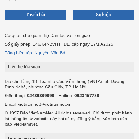
Tuyến bài
Sự kiện
Cơ quan chủ quản: Bộ Dân tộc và Tôn giáo
Số giấy phép: 146/GP-BVHTTDL, cấp ngày 17/10/2025
Tổng biên tập: Nguyễn Văn Bá
Liên hệ tòa soạn
Địa chỉ: Tầng 18, Toà nhà Cục Viễn thông (VNTA), 68 Dương
Đình Nghệ, phường Cầu Giấy, TP. Hà Nội.
Điện thoại:
02439369898
- Hotline:
0923457788
Email: vietnamnet@vietnamnet.vn
© 1997 Báo VietNamNet. All rights reserved. Chỉ được phát hành
lại thông tin từ website này khi có sự đồng ý bằng văn bản của
báo VietNamNet.
Liên hệ quảng cáo