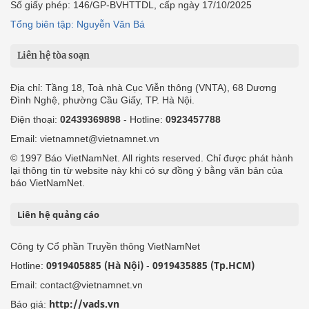
Số giấy phép: 146/GP-BVHTTDL, cấp ngày 17/10/2025
Tổng biên tập: Nguyễn Văn Bá
Liên hệ tòa soạn
Địa chỉ: Tầng 18, Toà nhà Cục Viễn thông (VNTA), 68 Dương
Đình Nghệ, phường Cầu Giấy, TP. Hà Nội.
Điện thoại:
02439369898
- Hotline:
0923457788
Email: vietnamnet@vietnamnet.vn
© 1997 Báo VietNamNet. All rights reserved. Chỉ được phát hành
lại thông tin từ website này khi có sự đồng ý bằng văn bản của
báo VietNamNet.
Liên hệ quảng cáo
Công ty Cổ phần Truyền thông VietNamNet
0919405885 (Hà Nội)
0919435885 (Tp.HCM)
Hotline:
-
Email: contact@vietnamnet.vn
http://vads.vn
Báo giá: