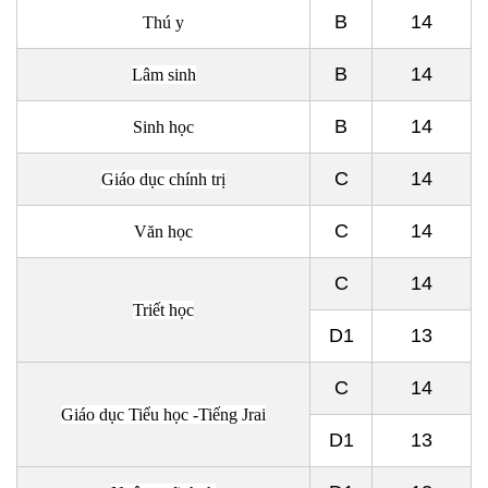
B
14
Thú y
B
14
Lâm sinh
B
14
Sinh học
C
14
Giáo dục chính trị
C
14
Văn học
C
14
Triết học
D1
13
C
14
Giáo dục Tiểu học -Tiếng Jrai
D1
13