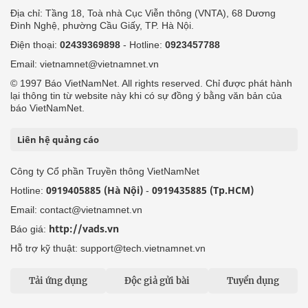
Địa chỉ: Tầng 18, Toà nhà Cục Viễn thông (VNTA), 68 Dương
Đình Nghệ, phường Cầu Giấy, TP. Hà Nội.
Điện thoại:
02439369898
- Hotline:
0923457788
Email: vietnamnet@vietnamnet.vn
© 1997 Báo VietNamNet. All rights reserved. Chỉ được phát hành
lại thông tin từ website này khi có sự đồng ý bằng văn bản của
báo VietNamNet.
Liên hệ quảng cáo
Công ty Cổ phần Truyền thông VietNamNet
0919405885 (Hà Nội)
0919435885 (Tp.HCM)
Hotline:
-
Email: contact@vietnamnet.vn
http://vads.vn
Báo giá:
Hỗ trợ kỹ thuật: support@tech.vietnamnet.vn
Tải ứng dụng
Độc giả gửi bài
Tuyển dụng