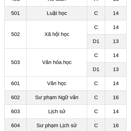
501
Luật học
C
14
C
14
502
Xã hội học
D1
13
C
14
503
Văn hóa học
D1
13
601
Văn học
C
14
602
Sư phạm Ngữ văn
C
16
603
Lịch sử
C
14
604
Sư phạm Lịch sử
C
16