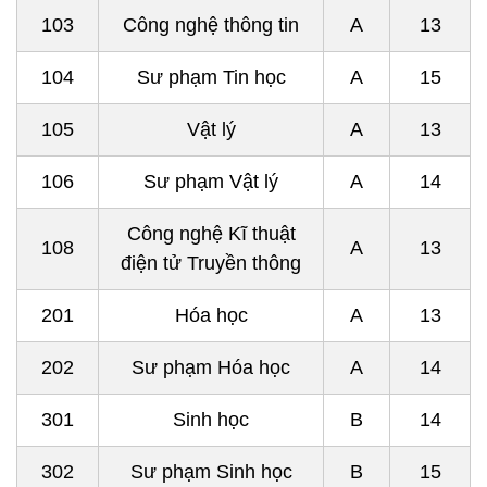
103
Công nghệ thông tin
A
13
104
Sư phạm Tin học
A
15
105
Vật lý
A
13
106
Sư phạm Vật lý
A
14
Công nghệ Kĩ thuật
108
A
13
điện tử Truyền thông
201
Hóa học
A
13
202
Sư phạm Hóa học
A
14
301
Sinh học
B
14
302
Sư phạm Sinh học
B
15