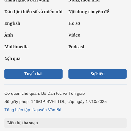
Giảm nghèo bền vững
Nông thôn mới
Dân tộc thiểu số và miền núi
Nội dung chuyên đề
English
Hồ sơ
Ảnh
Video
Multimedia
Podcast
24h qua
Tuyến bài
Sự kiện
Cơ quan chủ quản: Bộ Dân tộc và Tôn giáo
Số giấy phép: 146/GP-BVHTTDL, cấp ngày 17/10/2025
Tổng biên tập: Nguyễn Văn Bá
Liên hệ tòa soạn