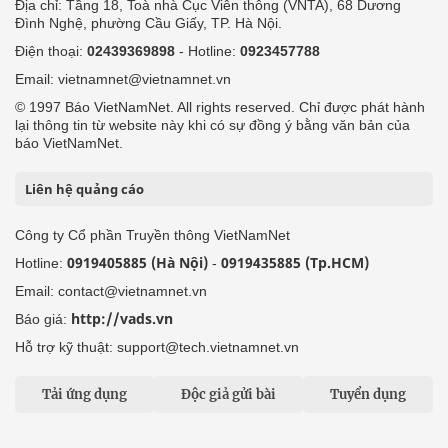
Địa chỉ: Tầng 18, Toà nhà Cục Viễn thông (VNTA), 68 Dương
Đình Nghệ, phường Cầu Giấy, TP. Hà Nội.
Điện thoại:
02439369898
- Hotline:
0923457788
Email: vietnamnet@vietnamnet.vn
© 1997 Báo VietNamNet. All rights reserved. Chỉ được phát hành
lại thông tin từ website này khi có sự đồng ý bằng văn bản của
báo VietNamNet.
Liên hệ quảng cáo
Công ty Cổ phần Truyền thông VietNamNet
0919405885 (Hà Nội)
0919435885 (Tp.HCM)
Hotline:
-
Email: contact@vietnamnet.vn
http://vads.vn
Báo giá:
Hỗ trợ kỹ thuật: support@tech.vietnamnet.vn
Tải ứng dụng
Độc giả gửi bài
Tuyển dụng