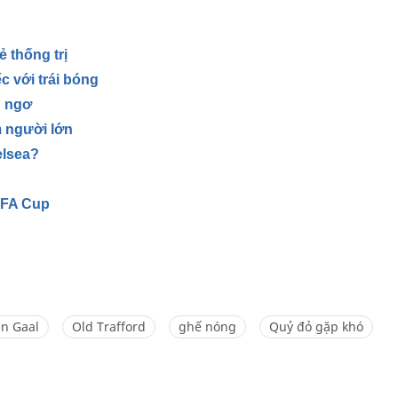
ẻ thống trị
c với trái bóng
n ngơ
m người lớn
elsea?
 FA Cup
n Gaal
Old Trafford
ghế nóng
Quỷ đỏ gặp khó