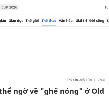
 CUP 2026
Tu
giáo
Giáo dục
Thế giới
Thể thao
Văn hóa - Giải trí
Đời sống
S
thứ sáu, 20/05/2016 - 07:33
thể ngờ về "ghế nóng" ở Old