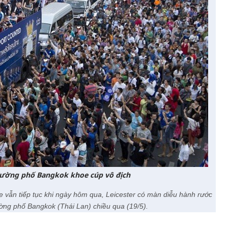
 đường phố Bangkok khoe cúp vô địch
 vẫn tiếp tục khi ngày hôm qua, Leicester có màn diễu hành rước
ờng phố Bangkok (Thái Lan) chiều qua (19/5).