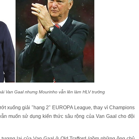
hải Van Gaal nhưng Mourinho vẫn lên làm HLV trưởng
 rớt xuống giải "hạng 2" EUROPA League, thay vì Champions
ẫn muốn sử dụng kiến thức sâu rộng của Van Gaal cho đội
 tương lai của Van Gaal ở Old Trafford (gồm những ông chủ