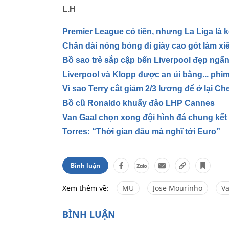
L.H
Premier League có tiền, nhưng La Liga là k
Chân dài nóng bỏng đi giày cao gót làm xiế
Bồ sao trẻ sắp cập bến Liverpool đẹp ngẩ
Liverpool và Klopp được an ủi bằng... phi
Vì sao Terry cắt giảm 2/3 lương để ở lại Ch
Bồ cũ Ronaldo khuấy đảo LHP Cannes
Van Gaal chọn xong đội hình đá chung kết
Torres: “Thời gian đâu mà nghĩ tới Euro”
Bình luận
Xem thêm về:
MU
Jose Mourinho
Va