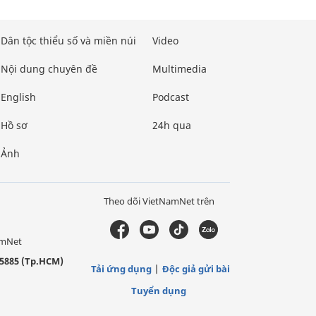
Dân tộc thiểu số và miền núi
Video
Nội dung chuyên đề
Multimedia
English
Podcast
Hồ sơ
24h qua
Ảnh
Theo dõi VietNamNet trên
amNet
5885 (Tp.HCM)
Tải ứng dụng
Độc giả gửi bài
Tuyển dụng