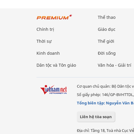
Thể thao
Chính trị
Giáo dục
Thời sự
Thế giới
Kinh doanh
Đời sống
Dân tộc và Tôn giáo
Văn hóa - Giải trí
Cơ quan chủ quản: Bộ Dân tộc v
Số giấy phép: 146/GP-BVHTTDL,
Tổng biên tập: Nguyễn Văn B
Liên hệ tòa soạn
Địa chỉ: Tầng 18, Toà nhà Cục 