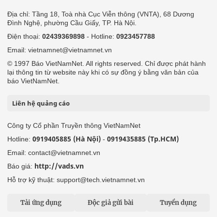
Địa chỉ: Tầng 18, Toà nhà Cục Viễn thông (VNTA), 68 Dương
Đình Nghệ, phường Cầu Giấy, TP. Hà Nội.
Điện thoại:
02439369898
- Hotline:
0923457788
Email: vietnamnet@vietnamnet.vn
© 1997 Báo VietNamNet. All rights reserved. Chỉ được phát hành
lại thông tin từ website này khi có sự đồng ý bằng văn bản của
báo VietNamNet.
Liên hệ quảng cáo
Công ty Cổ phần Truyền thông VietNamNet
0919405885 (Hà Nội)
0919435885 (Tp.HCM)
Hotline:
-
Email: contact@vietnamnet.vn
http://vads.vn
Báo giá:
Hỗ trợ kỹ thuật: support@tech.vietnamnet.vn
Tải ứng dụng
Độc giả gửi bài
Tuyển dụng