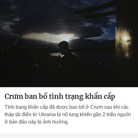
Crưm ban bố tình trạng khẩn cấp
Tình trạng khẩn cấp đã được ban bố ở Crưm sau khi các
tháp tải điện từ Ukraina bị nổ tung khiến gần 2 triệu người
ở bán đảo này bị ảnh hưởng.