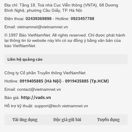
Địa chỉ: Tầng 18, Toà nhà Cục Viễn thông (VNTA), 68 Dương
Đình Nghệ, phường Cầu Giấy, TP. Hà Nội.
Điện thoại:
02439369898
- Hotline:
0923457788
Email: vietnamnet@vietnamnet.vn
© 1997 Báo VietNamNet. All rights reserved. Chỉ được phát hành
lại thông tin từ website này khi có sự đồng ý bằng văn bản của
báo VietNamNet.
Liên hệ quảng cáo
Công ty Cổ phần Truyền thông VietNamNet
0919405885 (Hà Nội)
0919435885 (Tp.HCM)
Hotline:
-
Email: contact@vietnamnet.vn
http://vads.vn
Báo giá:
Hỗ trợ kỹ thuật: support@tech.vietnamnet.vn
Tải ứng dụng
Độc giả gửi bài
Tuyển dụng