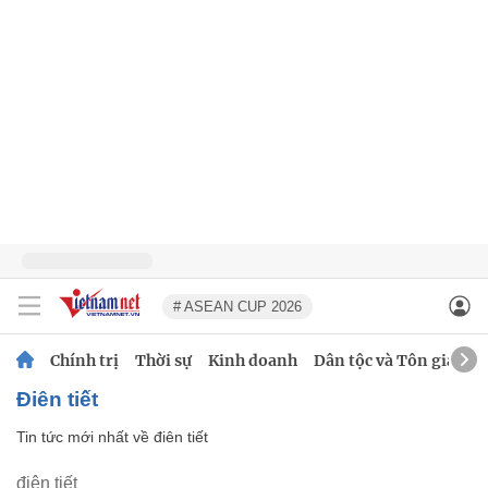
# ASEAN CUP 2026
Chính trị
Thời sự
Kinh doanh
Dân tộc và Tôn giáo
điên tiết
Tin tức mới nhất về
điên tiết
điên tiết