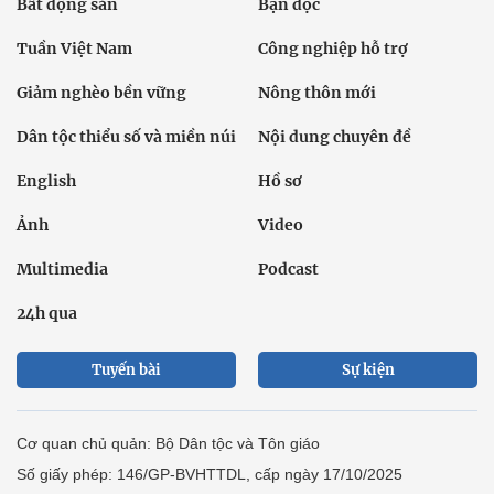
Bất động sản
Bạn đọc
Tuần Việt Nam
Công nghiệp hỗ trợ
Giảm nghèo bền vững
Nông thôn mới
Dân tộc thiểu số và miền núi
Nội dung chuyên đề
English
Hồ sơ
Ảnh
Video
Multimedia
Podcast
24h qua
Tuyến bài
Sự kiện
Cơ quan chủ quản: Bộ Dân tộc và Tôn giáo
Số giấy phép: 146/GP-BVHTTDL, cấp ngày 17/10/2025