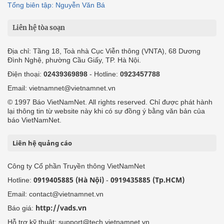
Tổng biên tập: Nguyễn Văn Bá
Liên hệ tòa soạn
Địa chỉ: Tầng 18, Toà nhà Cục Viễn thông (VNTA), 68 Dương
Đình Nghệ, phường Cầu Giấy, TP. Hà Nội.
Điện thoại:
02439369898
- Hotline:
0923457788
Email: vietnamnet@vietnamnet.vn
© 1997 Báo VietNamNet. All rights reserved. Chỉ được phát hành
lại thông tin từ website này khi có sự đồng ý bằng văn bản của
báo VietNamNet.
Liên hệ quảng cáo
Công ty Cổ phần Truyền thông VietNamNet
0919405885 (Hà Nội)
0919435885 (Tp.HCM)
Hotline:
-
Email: contact@vietnamnet.vn
http://vads.vn
Báo giá:
Hỗ trợ kỹ thuật: support@tech.vietnamnet.vn