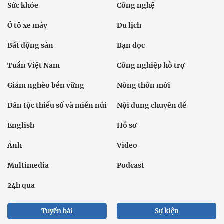
Sức khỏe
Công nghệ
Ô tô xe máy
Du lịch
Bất động sản
Bạn đọc
Tuần Việt Nam
Công nghiệp hỗ trợ
Giảm nghèo bền vững
Nông thôn mới
Dân tộc thiểu số và miền núi
Nội dung chuyên đề
English
Hồ sơ
Ảnh
Video
Multimedia
Podcast
24h qua
Tuyến bài
Sự kiện