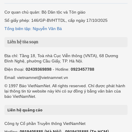
Cơ quan chủ quản: Bộ Dân tộc và Tôn giáo
Số giấy phép: 146/GP-BVHTTDL, cấp ngày 17/10/2025
Tổng biên tập: Nguyễn Văn Bá
Liên hệ tòa soạn
Địa chỉ: Tầng 18, Toà nhà Cục Viễn thông (VNTA), 68 Dương
Đình Nghệ, phường Cầu Giấy, TP. Hà Nội.
Điện thoại:
02439369898
- Hotline:
0923457788
Email: vietnamnet@vietnamnet.vn
© 1997 Báo VietNamNet. All rights reserved. Chỉ được phát hành
lại thông tin từ website này khi có sự đồng ý bằng văn bản của
báo VietNamNet.
Liên hệ quảng cáo
Công ty Cổ phần Truyền thông VietNamNet
0919405885 (Hà Nội)
0919435885 (Tp.HCM)
Hotline:
-