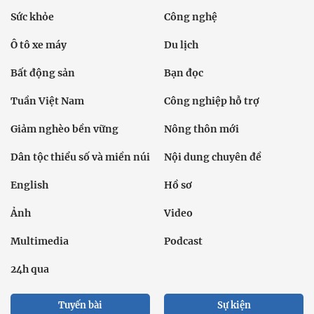
Sức khỏe
Công nghệ
Ô tô xe máy
Du lịch
Bất động sản
Bạn đọc
Tuần Việt Nam
Công nghiệp hỗ trợ
Giảm nghèo bền vững
Nông thôn mới
Dân tộc thiểu số và miền núi
Nội dung chuyên đề
English
Hồ sơ
Ảnh
Video
Multimedia
Podcast
24h qua
Tuyến bài
Sự kiện