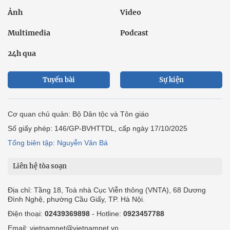
Ảnh
Video
Multimedia
Podcast
24h qua
Tuyến bài
Sự kiện
Cơ quan chủ quản: Bộ Dân tộc và Tôn giáo
Số giấy phép: 146/GP-BVHTTDL, cấp ngày 17/10/2025
Tổng biên tập: Nguyễn Văn Bá
Liên hệ tòa soạn
Địa chỉ: Tầng 18, Toà nhà Cục Viễn thông (VNTA), 68 Dương
Đình Nghệ, phường Cầu Giấy, TP. Hà Nội.
Điện thoại:
02439369898
- Hotline:
0923457788
Email: vietnamnet@vietnamnet.vn