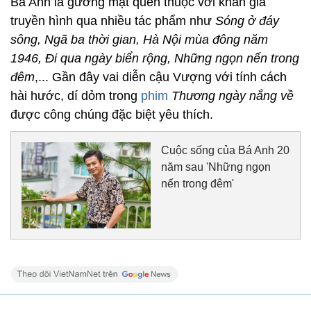
Bá Anh là gương mặt quen thuộc với khán giả
truyền hình qua nhiều tác phẩm như
Sóng ở đáy
sông, Ngã ba thời gian, Hà Nội mùa đông năm
1946, Đi qua ngày biển rộng, Những ngọn nến trong
đêm
,... Gần đây vai diễn cậu Vượng với tính cách
hài hước, dí dỏm trong
phim
Thương ngày nắng về
được công chúng đặc biệt yêu thích.
Cuộc sống của Bá Anh 20
năm sau 'Những ngọn
nến trong đêm'