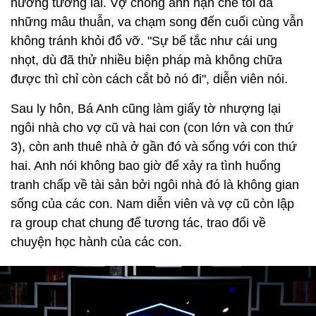
hướng tương lai. Vợ chồng anh hạn chế tối đa
những mâu thuẫn, va chạm song đến cuối cùng vẫn
không tránh khỏi đổ vỡ. "Sự bế tắc như cái ung
nhọt, dù đã thử nhiều biện pháp mà không chữa
được thì chỉ còn cách cắt bỏ nó đi", diễn viên nói.
Sau ly hôn, Bá Anh cũng làm giấy tờ nhượng lại
ngôi nhà cho vợ cũ và hai con (con lớn và con thứ
3), còn anh thuê nhà ở gần đó và sống với con thứ
hai. Anh nói không bao giờ để xảy ra tình huống
tranh chấp về tài sản bởi ngôi nhà đó là không gian
sống của các con. Nam diễn viên và vợ cũ còn lập
ra group chat chung để tương tác, trao đổi về
chuyện học hành của các con.