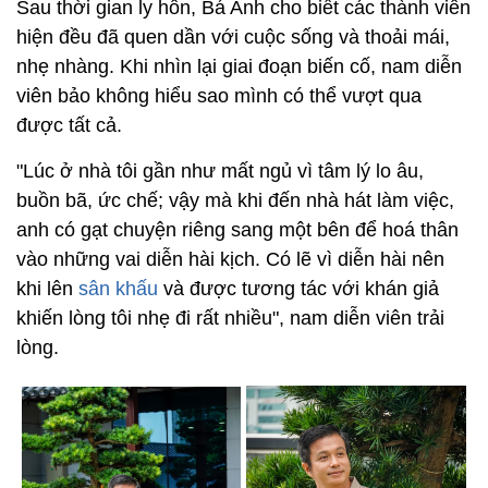
Sau thời gian ly hôn, Bá Anh cho biết các thành viên
hiện đều đã quen dần với cuộc sống và thoải mái,
nhẹ nhàng. Khi nhìn lại giai đoạn biến cố, nam diễn
viên bảo không hiểu sao mình có thể vượt qua
được tất cả.
"Lúc ở nhà tôi gần như mất ngủ vì tâm lý lo âu,
buồn bã, ức chế; vậy mà khi đến nhà hát làm việc,
anh có gạt chuyện riêng sang một bên để hoá thân
vào những vai diễn hài kịch. Có lẽ vì diễn hài nên
khi lên
sân khấu
và được tương tác với khán giả
khiến lòng tôi nhẹ đi rất nhiều", nam diễn viên trải
lòng.