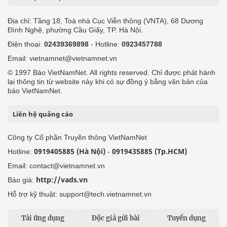
Địa chỉ: Tầng 18, Toà nhà Cục Viễn thông (VNTA), 68 Dương
Đình Nghệ, phường Cầu Giấy, TP. Hà Nội.
Điện thoại:
02439369898
- Hotline:
0923457788
Email: vietnamnet@vietnamnet.vn
© 1997 Báo VietNamNet. All rights reserved. Chỉ được phát hành
lại thông tin từ website này khi có sự đồng ý bằng văn bản của
báo VietNamNet.
Liên hệ quảng cáo
Công ty Cổ phần Truyền thông VietNamNet
0919405885 (Hà Nội)
0919435885 (Tp.HCM)
Hotline:
-
Email: contact@vietnamnet.vn
http://vads.vn
Báo giá:
Hỗ trợ kỹ thuật: support@tech.vietnamnet.vn
Tải ứng dụng
Độc giả gửi bài
Tuyển dụng