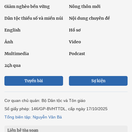
Giảm nghèo bền vững
Nông thôn mới
Dân tộc thiểu số và miền núi
Nội dung chuyên đề
English
Hồ sơ
Ảnh
Video
Multimedia
Podcast
24h qua
Tuyến bài
Sự kiện
Cơ quan chủ quản: Bộ Dân tộc và Tôn giáo
Số giấy phép: 146/GP-BVHTTDL, cấp ngày 17/10/2025
Tổng biên tập: Nguyễn Văn Bá
Liên hệ tòa soạn