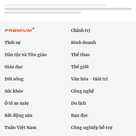
Chính trị
Thời sự
Kinh doanh
Dân tộc và Tôn giáo
Thể thao
Giáo dục
Thế giới
Đời sống
Văn hóa - Giải trí
Sức khỏe
Công nghệ
Ô tô xe máy
Du lịch
Bất động sản
Bạn đọc
Tuần Việt Nam
Công nghiệp hỗ trợ