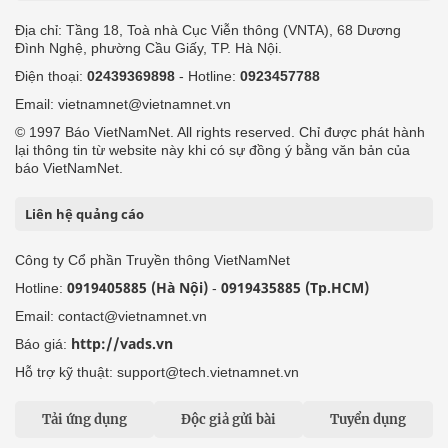
Địa chỉ: Tầng 18, Toà nhà Cục Viễn thông (VNTA), 68 Dương
Đình Nghệ, phường Cầu Giấy, TP. Hà Nội.
Điện thoại:
02439369898
- Hotline:
0923457788
Email: vietnamnet@vietnamnet.vn
© 1997 Báo VietNamNet. All rights reserved. Chỉ được phát hành
lại thông tin từ website này khi có sự đồng ý bằng văn bản của
báo VietNamNet.
Liên hệ quảng cáo
Công ty Cổ phần Truyền thông VietNamNet
0919405885 (Hà Nội)
0919435885 (Tp.HCM)
Hotline:
-
Email: contact@vietnamnet.vn
http://vads.vn
Báo giá:
Hỗ trợ kỹ thuật: support@tech.vietnamnet.vn
Tải ứng dụng
Độc giả gửi bài
Tuyển dụng