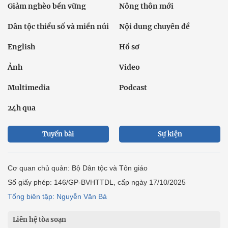
Giảm nghèo bền vững
Nông thôn mới
Dân tộc thiểu số và miền núi
Nội dung chuyên đề
English
Hồ sơ
Ảnh
Video
Multimedia
Podcast
24h qua
Tuyến bài
Sự kiện
Cơ quan chủ quản: Bộ Dân tộc và Tôn giáo
Số giấy phép: 146/GP-BVHTTDL, cấp ngày 17/10/2025
Tổng biên tập: Nguyễn Văn Bá
Liên hệ tòa soạn