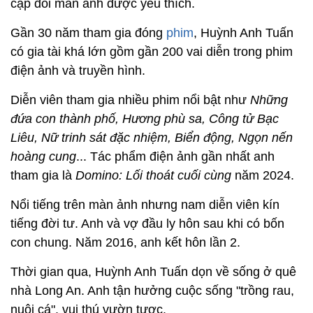
cặp đôi màn ảnh được yêu thích.
Gần 30 năm tham gia đóng
phim
, Huỳnh Anh Tuấn
có gia tài khá lớn gồm gần 200 vai diễn trong phim
điện ảnh và truyền hình.
Diễn viên tham gia nhiều phim nổi bật như
Những
đứa con thành phố, Hương phù sa, Công tử Bạc
Liêu, Nữ trinh sát đặc nhiệm, Biển động, Ngọn nến
hoàng cung
... Tác phẩm điện ảnh gần nhất anh
tham gia là
Domino: Lối thoát cuối cùng
năm 2024.
Nổi tiếng trên màn ảnh nhưng nam diễn viên kín
tiếng đời tư. Anh và vợ đầu ly hôn sau khi có bốn
con chung. Năm 2016, anh kết hôn lần 2.
Thời gian qua, Huỳnh Anh Tuấn dọn về sống ở quê
nhà Long An. Anh tận hưởng cuộc sống "trồng rau,
nuôi cá", vui thú vườn tược.