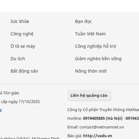
Sức khỏe
Bạn đọc
Công nghệ
Tuần Việt Nam
Ô tô xe máy
Công nghiệp hỗ trợ
Du lịch
Giảm nghèo bền vững
Bất động sản
Nông thôn mới
à Tôn giáo
Liên hệ quảng cáo
 cấp ngày 17/10/2025
Công ty Cổ phần Truyền thông VietN
á
Hotline:
0919405885 (Hà Nội)
-
091943
Email: contact@vietnamnet.vn
Báo giá:
http://vads.vn
Viễn thông (VNTA), 68 Dương Đình