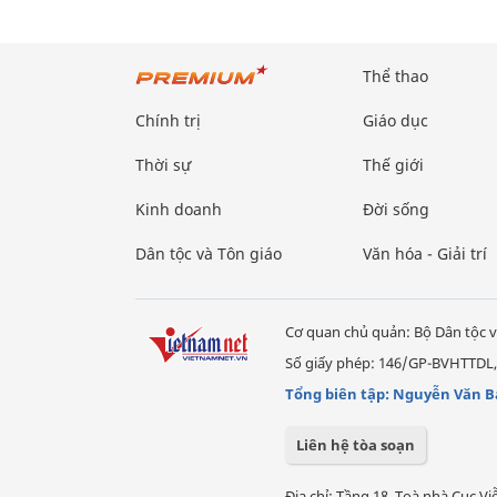
Thể thao
Chính trị
Giáo dục
Thời sự
Thế giới
Kinh doanh
Đời sống
Dân tộc và Tôn giáo
Văn hóa - Giải trí
Cơ quan chủ quản: Bộ Dân tộc v
Số giấy phép: 146/GP-BVHTTDL,
Tổng biên tập: Nguyễn Văn B
Liên hệ tòa soạn
Địa chỉ: Tầng 18, Toà nhà Cục 