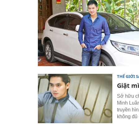
THẾ GIỚI 
Giật m
Sở hữu ch
Minh Luân
truyền hìn
không đủ 