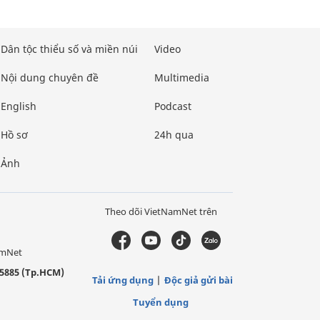
Dân tộc thiểu số và miền núi
Video
Nội dung chuyên đề
Multimedia
English
Podcast
Hồ sơ
24h qua
Ảnh
Theo dõi VietNamNet trên
amNet
5885 (Tp.HCM)
Tải ứng dụng
Độc giả gửi bài
Tuyển dụng