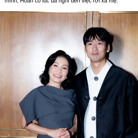
mình, Hoan có lúc đã nghĩ đến việc rời xa mẹ.