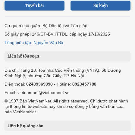
Tuyến bài
Sự kiện
Cơ quan chủ quản: Bộ Dân tộc và Tôn giáo
Số giấy phép: 146/GP-BVHTTDL, cấp ngày 17/10/2025
Tổng biên tập: Nguyễn Văn Bá
Liên hệ tòa soạn
Địa chỉ: Tầng 18, Toà nhà Cục Viễn thông (VNTA), 68 Dương
Đình Nghệ, phường Cầu Giấy, TP. Hà Nội.
Điện thoại:
02439369898
- Hotline:
0923457788
Email: vietnamnet@vietnamnet.vn
© 1997 Báo VietNamNet. All rights reserved. Chỉ được phát hành
lại thông tin từ website này khi có sự đồng ý bằng văn bản của
báo VietNamNet.
Liên hệ quảng cáo