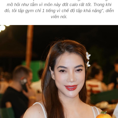
mồ hôi như tắm vì môn này đốt calo rất tốt. Trong khi
đó, tôi tập gym chỉ 1 tiếng vì chế độ tập khá nặng", diễn
viên nói.