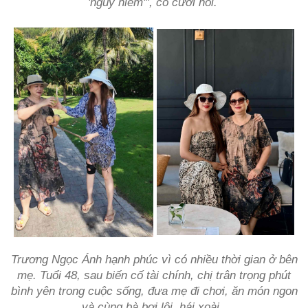
'nguy hiểm'", cô cười nói.
Trương Ngọc Ánh hạnh phúc vì có nhiều thời gian ở bên
mẹ. Tuổi 48, sau biến cố tài chính, chị trân trọng phút
bình yên trong cuộc sống, đưa mẹ đi chơi, ăn món ngon
và cùng bà bơi lội, hái xoài.