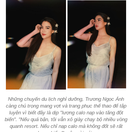
Những chuyến du lịch nghỉ dưỡng, Trương Ngọc Ánh
càng chú trọng mang vợt và trang phục thể thao để tập
luyện vì biết đây là dịp "lượng calo nạp vào tăng đột
biến". "Nếu quá bận, tôi vẫn xỏ giày chạy bộ nhiều vòng
quanh resort. Nếu chỉ nạp calo mà không đốt sẽ rất