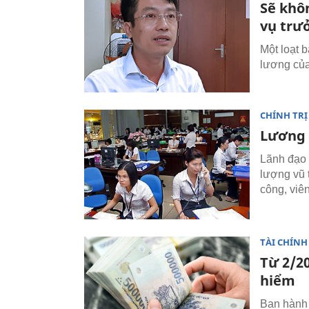
Sẽ khô
vụ trư
Một loạt 
lương của
CHÍNH TRỊ
Lương 
Lãnh đạo 
lượng vũ 
công, viê
TÀI CHÍNH
Từ 2/2
hiểm
Ban hành 