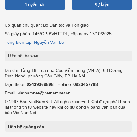
Tuyến bài
Sự kiện
Cơ quan chủ quản: Bộ Dân tộc và Tôn giáo
Số giấy phép: 146/GP-BVHTTDL, cấp ngày 17/10/2025
Tổng biên tập: Nguyễn Văn Bá
Liên hệ tòa soạn
Địa chỉ: Tầng 18, Toà nhà Cục Viễn thông (VNTA), 68 Dương
Đình Nghệ, phường Cầu Giấy, TP. Hà Nội.
Điện thoại:
02439369898
- Hotline:
0923457788
Email: vietnamnet@vietnamnet.vn
© 1997 Báo VietNamNet. All rights reserved. Chỉ được phát hành
lại thông tin từ website này khi có sự đồng ý bằng văn bản của
báo VietNamNet.
Liên hệ quảng cáo