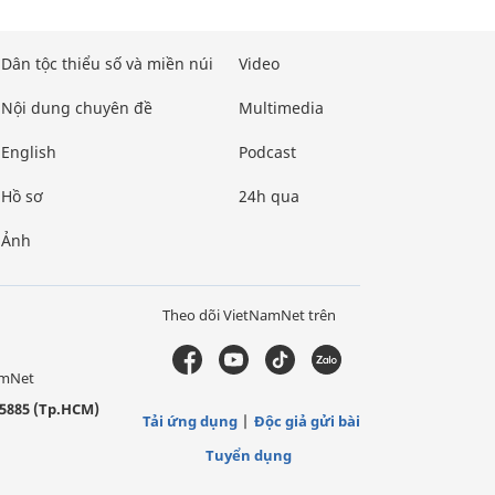
Dân tộc thiểu số và miền núi
Video
Nội dung chuyên đề
Multimedia
English
Podcast
Hồ sơ
24h qua
Ảnh
Theo dõi VietNamNet trên
amNet
5885 (Tp.HCM)
Tải ứng dụng
Độc giả gửi bài
Tuyển dụng