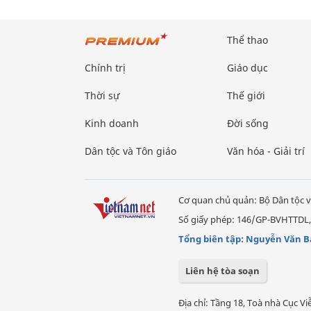
Thể thao
Chính trị
Giáo dục
Thời sự
Thế giới
Kinh doanh
Đời sống
Dân tộc và Tôn giáo
Văn hóa - Giải trí
Cơ quan chủ quản: Bộ Dân tộc v
Số giấy phép: 146/GP-BVHTTDL,
Tổng biên tập: Nguyễn Văn B
Liên hệ tòa soạn
Địa chỉ: Tầng 18, Toà nhà Cục 