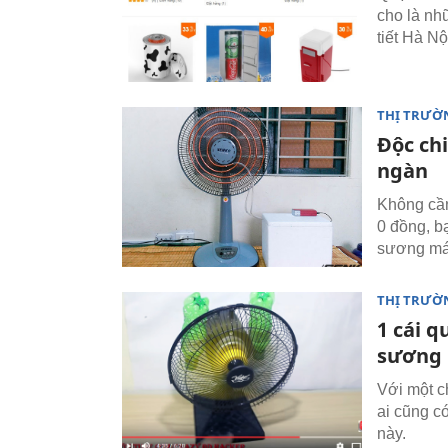
cho là nh
tiết Hà Nộ
THỊ TRƯỜ
Độc ch
ngàn
Không cần 
0 đồng, b
sương mát
THỊ TRƯỜ
1 cái q
sương 
Với một ch
ai cũng c
này.