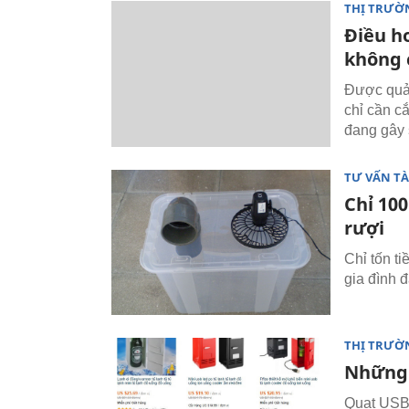
THỊ TRƯỜ
Điều ho
không 
Được quản
chỉ cần c
đang gây 
TƯ VẤN TÀ
Chỉ 10
rượi
Chỉ tốn t
gia đình đ
THỊ TRƯỜ
Những 
Quạt USB 