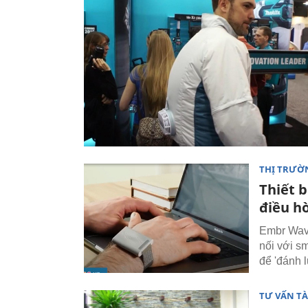
THỊ TRƯỜ
Thiết b
điều h
Embr Wave
nối với sm
để 'đánh l
TƯ VẤN TÀ