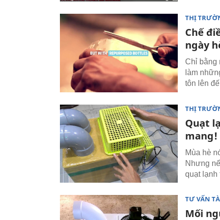
THỊ TRƯỜ
Chế đi
ngày h
Chỉ bằng 
làm những
tôn lên đế
THỊ TRƯỜ
Quạt lạ
mang!
Mùa hè nó
Nhưng nếu
quạt lạnh 
TƯ VẤN TÀ
Mối ng