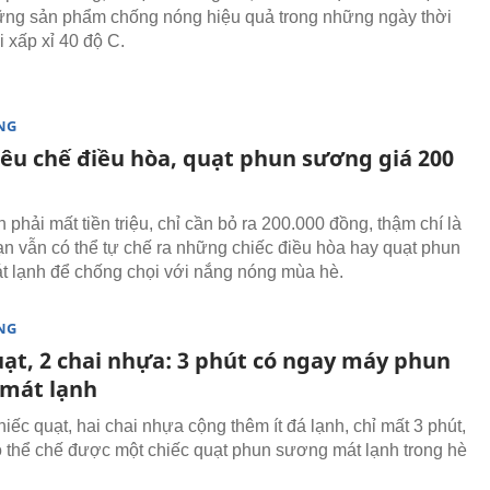
ững sản phẩm chống nóng hiệu quả trong những ngày thời
i xấp xỉ 40 độ C.
NG
iêu chế điều hòa, quạt phun sương giá 200
phải mất tiền triệu, chỉ cần bỏ ra 200.000 đồng, thậm chí là
ạn vẫn có thể tự chế ra những chiếc điều hòa hay quạt phun
 lạnh để chống chọi với nắng nóng mùa hè.
NG
uạt, 2 chai nhựa: 3 phút có ngay máy phun
mát lạnh
iếc quạt, hai chai nhựa cộng thêm ít đá lạnh, chỉ mất 3 phút,
ó thể chế được một chiếc quạt phun sương mát lạnh trong hè