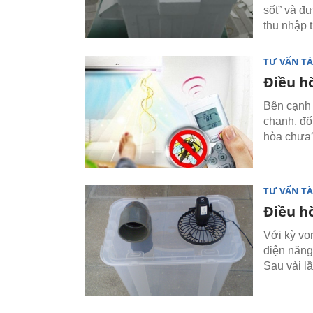
sốt” và đ
thu nhập 
TƯ VẤN TÀ
Điều h
Bên cạnh 
chanh, đốt
hòa chưa
TƯ VẤN TÀ
Điều hò
Với kỳ vọn
điện năng
Sau vài lầ