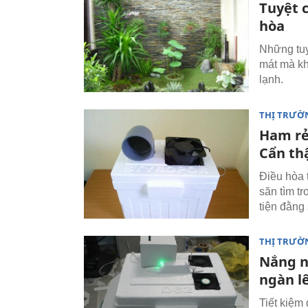
Tuyệt 
hòa
Những tuy
mát mà kh
lạnh.
THỊ TRƯỜ
Ham rẻ
Cẩn th
Điều hòa 
săn tìm t
tiện đằng
THỊ TRƯỜ
Nắng n
ngàn l
Tiết kiệm 