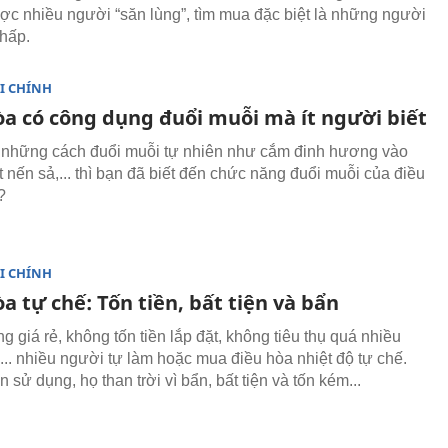
ược nhiều người “săn lùng”, tìm mua đặc biệt là những người
thấp.
I CHÍNH
òa có công dụng đuổi muỗi mà ít người biết
những cách đuổi muỗi tự nhiên như cắm đinh hương vào
 nến sả,... thì bạn đã biết đến chức năng đuổi muỗi của điều
?
I CHÍNH
a tự chế: Tốn tiền, bất tiện và bẩn
g giá rẻ, không tốn tiền lắp đặt, không tiêu thụ quá nhiều
... nhiều người tự làm hoặc mua điều hòa nhiệt độ tự chế.
n sử dụng, họ than trời vì bẩn, bất tiện và tốn kém...