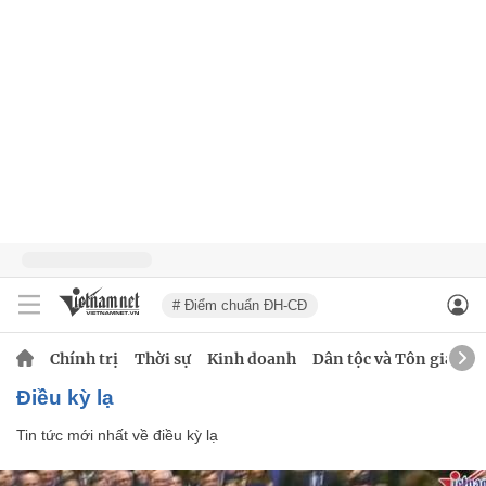
# Điểm chuẩn ĐH-CĐ
Chính trị
Thời sự
Kinh doanh
Dân tộc và Tôn giáo
điều kỳ lạ
Tin tức mới nhất về
điều kỳ lạ