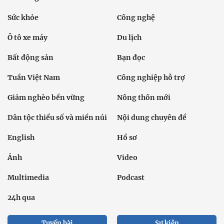
Sức khỏe
Công nghệ
Ô tô xe máy
Du lịch
Bất động sản
Bạn đọc
Tuần Việt Nam
Công nghiệp hỗ trợ
Giảm nghèo bền vững
Nông thôn mới
Dân tộc thiểu số và miền núi
Nội dung chuyên đề
English
Hồ sơ
Ảnh
Video
Multimedia
Podcast
24h qua
Tuyến bài
Sự kiện