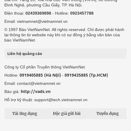
Đình Nghệ, phường Cầu Giấy, TP. Hà Nội.
Điện thoại:
02439369898
- Hotline:
0923457788
Email: vietnamnet@vietnamnet.vn
© 1997 Báo VietNamNet. All rights reserved. Chỉ được phát hành
lại thông tin từ website này khi có sự đồng ý bằng văn bản của
báo VietNamNet.
Liên hệ quảng cáo
Công ty Cổ phần Truyền thông VietNamNet
0919405885 (Hà Nội)
0919435885 (Tp.HCM)
Hotline:
-
Email: contact@vietnamnet.vn
http://vads.vn
Báo giá:
Hỗ trợ kỹ thuật: support@tech.vietnamnet.vn
Tải ứng dụng
Độc giả gửi bài
Tuyển dụng