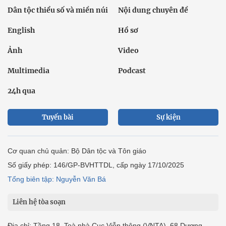
Dân tộc thiểu số và miền núi
Nội dung chuyên đề
English
Hồ sơ
Ảnh
Video
Multimedia
Podcast
24h qua
Tuyến bài
Sự kiện
Cơ quan chủ quản: Bộ Dân tộc và Tôn giáo
Số giấy phép: 146/GP-BVHTTDL, cấp ngày 17/10/2025
Tổng biên tập: Nguyễn Văn Bá
Liên hệ tòa soạn
Địa chỉ: Tầng 18, Toà nhà Cục Viễn thông (VNTA), 68 Dương