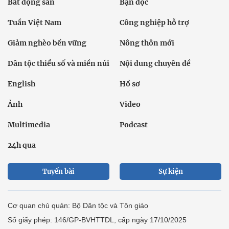
Bất động sản
Bạn đọc
Tuần Việt Nam
Công nghiệp hỗ trợ
Giảm nghèo bền vững
Nông thôn mới
Dân tộc thiểu số và miền núi
Nội dung chuyên đề
English
Hồ sơ
Ảnh
Video
Multimedia
Podcast
24h qua
Tuyến bài
Sự kiện
Cơ quan chủ quản: Bộ Dân tộc và Tôn giáo
Số giấy phép: 146/GP-BVHTTDL, cấp ngày 17/10/2025