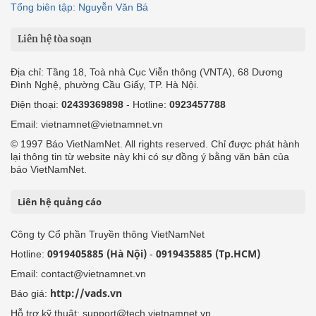
Tổng biên tập: Nguyễn Văn Bá
Liên hệ tòa soạn
Địa chỉ: Tầng 18, Toà nhà Cục Viễn thông (VNTA), 68 Dương
Đình Nghệ, phường Cầu Giấy, TP. Hà Nội.
Điện thoại:
02439369898
- Hotline:
0923457788
Email: vietnamnet@vietnamnet.vn
© 1997 Báo VietNamNet. All rights reserved. Chỉ được phát hành
lại thông tin từ website này khi có sự đồng ý bằng văn bản của
báo VietNamNet.
Liên hệ quảng cáo
Công ty Cổ phần Truyền thông VietNamNet
0919405885 (Hà Nội)
0919435885 (Tp.HCM)
Hotline:
-
Email: contact@vietnamnet.vn
http://vads.vn
Báo giá:
Hỗ trợ kỹ thuật: support@tech.vietnamnet.vn