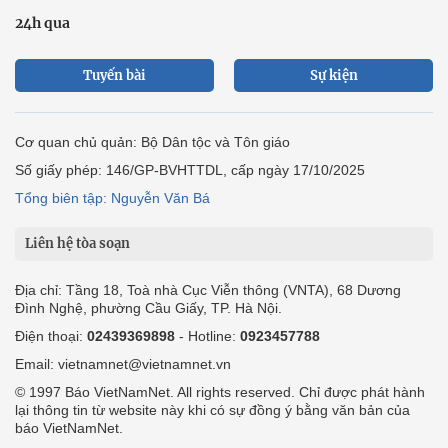
24h qua
Tuyến bài
Sự kiện
Cơ quan chủ quản: Bộ Dân tộc và Tôn giáo
Số giấy phép: 146/GP-BVHTTDL, cấp ngày 17/10/2025
Tổng biên tập: Nguyễn Văn Bá
Liên hệ tòa soạn
Địa chỉ: Tầng 18, Toà nhà Cục Viễn thông (VNTA), 68 Dương
Đình Nghệ, phường Cầu Giấy, TP. Hà Nội.
Điện thoại:
02439369898
- Hotline:
0923457788
Email: vietnamnet@vietnamnet.vn
© 1997 Báo VietNamNet. All rights reserved. Chỉ được phát hành
lại thông tin từ website này khi có sự đồng ý bằng văn bản của
báo VietNamNet.