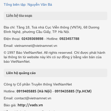
Tổng biên tập: Nguyễn Văn Bá
Liên hệ tòa soạn
Địa chỉ: Tầng 18, Toà nhà Cục Viễn thông (VNTA), 68 Dương
Đình Nghệ, phường Cầu Giấy, TP. Hà Nội.
Điện thoại:
02439369898
- Hotline:
0923457788
Email: vietnamnet@vietnamnet.vn
© 1997 Báo VietNamNet. All rights reserved. Chỉ được phát hành
lại thông tin từ website này khi có sự đồng ý bằng văn bản của
báo VietNamNet.
Liên hệ quảng cáo
Công ty Cổ phần Truyền thông VietNamNet
0919405885 (Hà Nội)
0919435885 (Tp.HCM)
Hotline:
-
Email: contact@vietnamnet.vn
http://vads.vn
Báo giá: