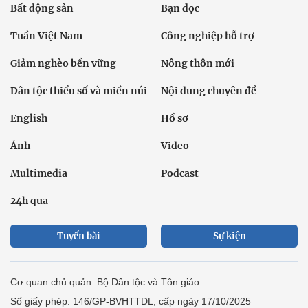
Bất động sản
Bạn đọc
Tuần Việt Nam
Công nghiệp hỗ trợ
Giảm nghèo bền vững
Nông thôn mới
Dân tộc thiểu số và miền núi
Nội dung chuyên đề
English
Hồ sơ
Ảnh
Video
Multimedia
Podcast
24h qua
Tuyến bài
Sự kiện
Cơ quan chủ quản: Bộ Dân tộc và Tôn giáo
Số giấy phép: 146/GP-BVHTTDL, cấp ngày 17/10/2025