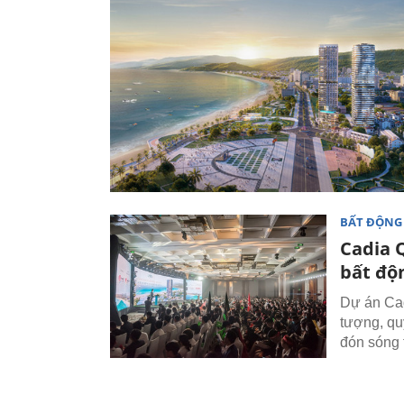
BẤT ĐỘNG
Cadia 
bất độ
Dự án Cad
tượng, qu
đón sóng 