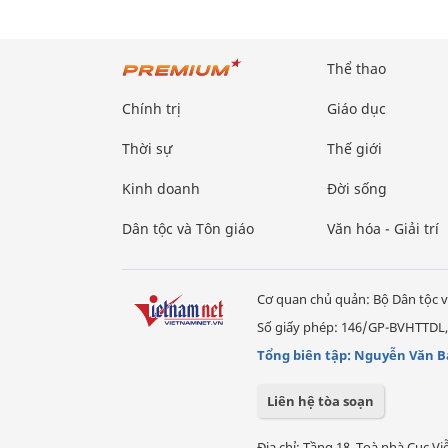
Thể thao
Chính trị
Giáo dục
Thời sự
Thế giới
Kinh doanh
Đời sống
Dân tộc và Tôn giáo
Văn hóa - Giải trí
Cơ quan chủ quản: Bộ Dân tộc v
Số giấy phép: 146/GP-BVHTTDL,
Tổng biên tập: Nguyễn Văn B
Liên hệ tòa soạn
Địa chỉ: Tầng 18, Toà nhà Cục 