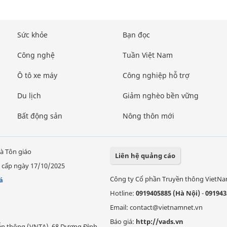
Sức khỏe
Bạn đọc
Công nghệ
Tuần Việt Nam
Ô tô xe máy
Công nghiệp hỗ trợ
Du lịch
Giảm nghèo bền vững
Bất động sản
Nông thôn mới
à Tôn giáo
Liên hệ quảng cáo
 cấp ngày 17/10/2025
Công ty Cổ phần Truyền thông VietN
á
Hotline:
0919405885 (Hà Nội)
-
091943
Email: contact@vietnamnet.vn
Báo giá:
http://vads.vn
Viễn thông (VNTA), 68 Dương Đình