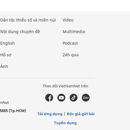
Dân tộc thiểu số và miền núi
Video
Nội dung chuyên đề
Multimedia
English
Podcast
Hồ sơ
24h qua
Ảnh
Theo dõi VietNamNet trên
amNet
5885 (Tp.HCM)
Tải ứng dụng
Độc giả gửi bài
Tuyển dụng