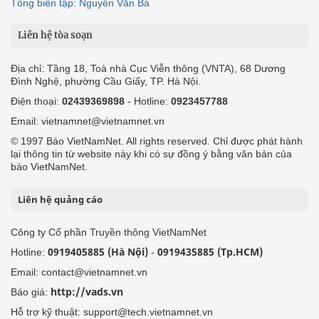
Tổng biên tập: Nguyễn Văn Bá
Liên hệ tòa soạn
Địa chỉ: Tầng 18, Toà nhà Cục Viễn thông (VNTA), 68 Dương
Đình Nghệ, phường Cầu Giấy, TP. Hà Nội.
Điện thoại:
02439369898
- Hotline:
0923457788
Email: vietnamnet@vietnamnet.vn
© 1997 Báo VietNamNet. All rights reserved. Chỉ được phát hành
lại thông tin từ website này khi có sự đồng ý bằng văn bản của
báo VietNamNet.
Liên hệ quảng cáo
Công ty Cổ phần Truyền thông VietNamNet
0919405885 (Hà Nội)
0919435885 (Tp.HCM)
Hotline:
-
Email: contact@vietnamnet.vn
http://vads.vn
Báo giá:
Hỗ trợ kỹ thuật: support@tech.vietnamnet.vn