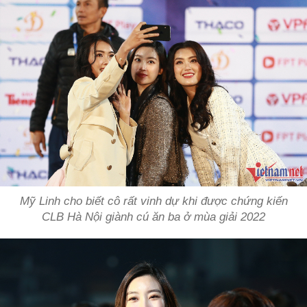
Mỹ Linh cho biết cô rất vinh dự khi được chứng kiến
CLB Hà Nội giành cú ăn ba ở mùa giải 2022