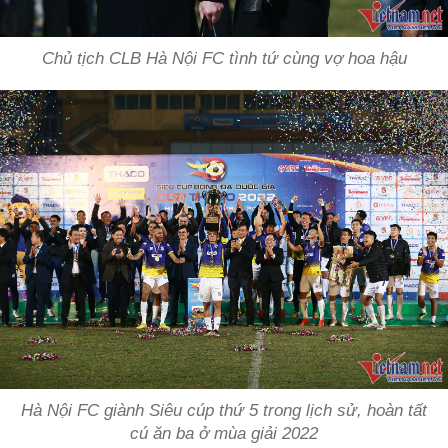
Chủ tịch CLB Hà Nội FC tình tứ cùng vợ hoa hậu
Hà Nội FC giành Siêu cúp thứ 5 trong lịch sử, hoàn tất
cú ăn ba ở mùa giải 2022