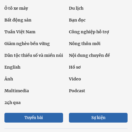
Ô tô xe máy
Du lịch
Bất động sản
Bạn đọc
Tuần Việt Nam
Công nghiệp hỗ trợ
Giảm nghèo bền vững
Nông thôn mới
Dân tộc thiểu số và miền núi
Nội dung chuyên đề
English
Hồ sơ
Ảnh
Video
Multimedia
Podcast
24h qua
Tuyến bài
Sự kiện