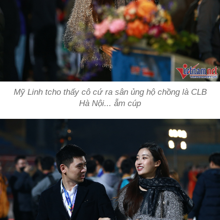
Mỹ Linh tcho thấy cô cứ ra sân ủng hộ chồng là CLB
Hà Nội... ẵm cúp