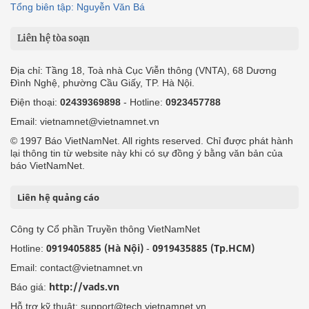
Tổng biên tập: Nguyễn Văn Bá
Liên hệ tòa soạn
Địa chỉ: Tầng 18, Toà nhà Cục Viễn thông (VNTA), 68 Dương
Đình Nghệ, phường Cầu Giấy, TP. Hà Nội.
Điện thoại:
02439369898
- Hotline:
0923457788
Email: vietnamnet@vietnamnet.vn
© 1997 Báo VietNamNet. All rights reserved. Chỉ được phát hành
lại thông tin từ website này khi có sự đồng ý bằng văn bản của
báo VietNamNet.
Liên hệ quảng cáo
Công ty Cổ phần Truyền thông VietNamNet
0919405885 (Hà Nội)
0919435885 (Tp.HCM)
Hotline:
-
Email: contact@vietnamnet.vn
http://vads.vn
Báo giá:
Hỗ trợ kỹ thuật: support@tech.vietnamnet.vn