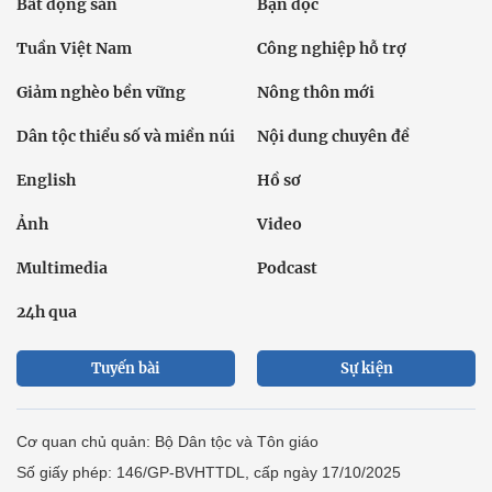
Bất động sản
Bạn đọc
Tuần Việt Nam
Công nghiệp hỗ trợ
Giảm nghèo bền vững
Nông thôn mới
Dân tộc thiểu số và miền núi
Nội dung chuyên đề
English
Hồ sơ
Ảnh
Video
Multimedia
Podcast
24h qua
Tuyến bài
Sự kiện
Cơ quan chủ quản: Bộ Dân tộc và Tôn giáo
Số giấy phép: 146/GP-BVHTTDL, cấp ngày 17/10/2025