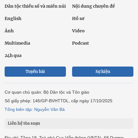
Dân tộc thiểu số và miền núi
Nội dung chuyên đề
English
Hồ sơ
Ảnh
Video
Multimedia
Podcast
24h qua
Tuyến bài
Sự kiện
Cơ quan chủ quản: Bộ Dân tộc và Tôn giáo
Số giấy phép: 146/GP-BVHTTDL, cấp ngày 17/10/2025
Tổng biên tập: Nguyễn Văn Bá
Liên hệ tòa soạn
Địa chỉ: Tầng 18, Toà nhà Cục Viễn thông (VNTA), 68 Dương