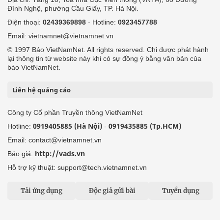
Đình Nghệ, phường Cầu Giấy, TP. Hà Nội.
Điện thoại:
02439369898
- Hotline:
0923457788
Email: vietnamnet@vietnamnet.vn
© 1997 Báo VietNamNet. All rights reserved. Chỉ được phát hành
lại thông tin từ website này khi có sự đồng ý bằng văn bản của
báo VietNamNet.
Liên hệ quảng cáo
Công ty Cổ phần Truyền thông VietNamNet
0919405885 (Hà Nội)
0919435885 (Tp.HCM)
Hotline:
-
Email: contact@vietnamnet.vn
http://vads.vn
Báo giá:
Hỗ trợ kỹ thuật: support@tech.vietnamnet.vn
Tải ứng dụng
Độc giả gửi bài
Tuyển dụng