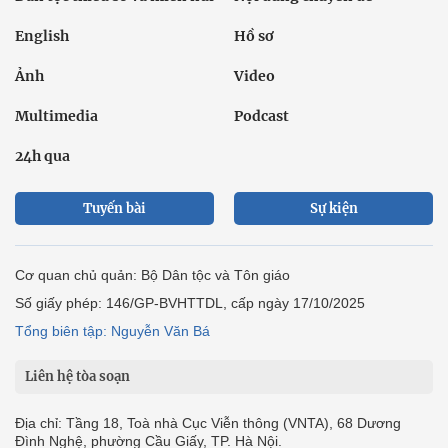
English
Hồ sơ
Ảnh
Video
Multimedia
Podcast
24h qua
Tuyến bài
Sự kiện
Cơ quan chủ quản: Bộ Dân tộc và Tôn giáo
Số giấy phép: 146/GP-BVHTTDL, cấp ngày 17/10/2025
Tổng biên tập: Nguyễn Văn Bá
Liên hệ tòa soạn
Địa chỉ: Tầng 18, Toà nhà Cục Viễn thông (VNTA), 68 Dương
Đình Nghệ, phường Cầu Giấy, TP. Hà Nội.