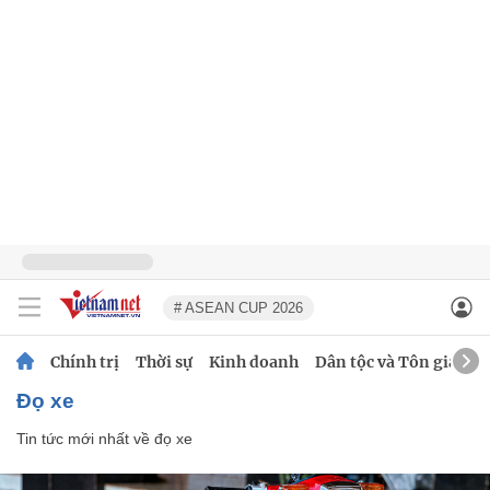
# ASEAN CUP 2026
Chính trị
Thời sự
Kinh doanh
Dân tộc và Tôn giáo
đọ xe
Tin tức mới nhất về
đọ xe