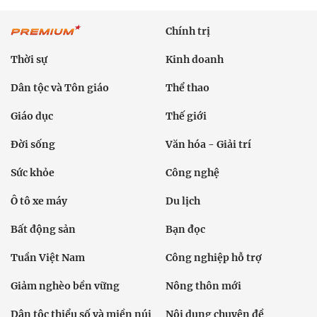
Chính trị
Thời sự
Kinh doanh
Dân tộc và Tôn giáo
Thể thao
Giáo dục
Thế giới
Đời sống
Văn hóa - Giải trí
Sức khỏe
Công nghệ
Ô tô xe máy
Du lịch
Bất động sản
Bạn đọc
Tuần Việt Nam
Công nghiệp hỗ trợ
Giảm nghèo bền vững
Nông thôn mới
Dân tộc thiểu số và miền núi
Nội dung chuyên đề