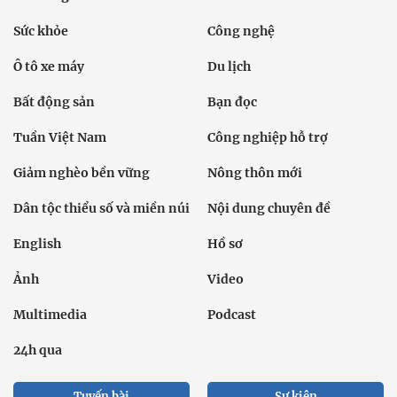
Sức khỏe
Công nghệ
Ô tô xe máy
Du lịch
Bất động sản
Bạn đọc
Tuần Việt Nam
Công nghiệp hỗ trợ
Giảm nghèo bền vững
Nông thôn mới
Dân tộc thiểu số và miền núi
Nội dung chuyên đề
English
Hồ sơ
Ảnh
Video
Multimedia
Podcast
24h qua
Tuyến bài
Sự kiện