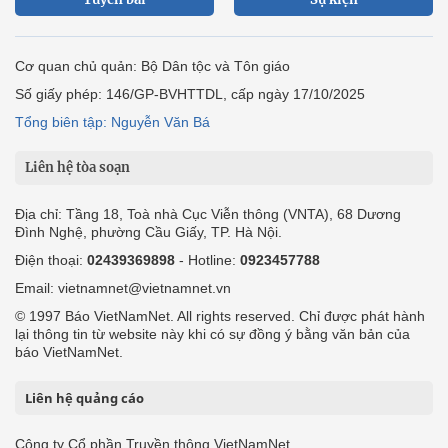
Cơ quan chủ quản: Bộ Dân tộc và Tôn giáo
Số giấy phép: 146/GP-BVHTTDL, cấp ngày 17/10/2025
Tổng biên tập: Nguyễn Văn Bá
Liên hệ tòa soạn
Địa chỉ: Tầng 18, Toà nhà Cục Viễn thông (VNTA), 68 Dương
Đình Nghệ, phường Cầu Giấy, TP. Hà Nội.
Điện thoại:
02439369898
- Hotline:
0923457788
Email: vietnamnet@vietnamnet.vn
© 1997 Báo VietNamNet. All rights reserved. Chỉ được phát hành
lại thông tin từ website này khi có sự đồng ý bằng văn bản của
báo VietNamNet.
Liên hệ quảng cáo
Công ty Cổ phần Truyền thông VietNamNet