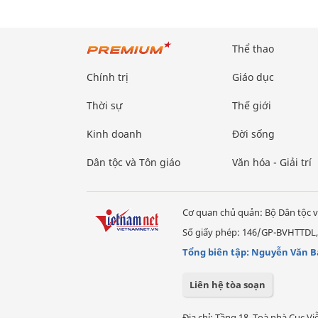
Thể thao
Chính trị
Giáo dục
Thời sự
Thế giới
Kinh doanh
Đời sống
Dân tộc và Tôn giáo
Văn hóa - Giải trí
Cơ quan chủ quản: Bộ Dân tộc v
Số giấy phép: 146/GP-BVHTTDL,
Tổng biên tập: Nguyễn Văn B
Liên hệ tòa soạn
Địa chỉ: Tầng 18, Toà nhà Cục 