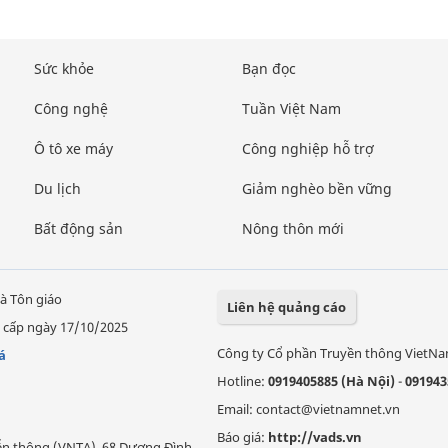
Sức khỏe
Bạn đọc
Công nghệ
Tuần Việt Nam
Ô tô xe máy
Công nghiệp hỗ trợ
Du lịch
Giảm nghèo bền vững
Bất động sản
Nông thôn mới
à Tôn giáo
Liên hệ quảng cáo
 cấp ngày 17/10/2025
Công ty Cổ phần Truyền thông VietN
á
Hotline:
0919405885 (Hà Nội)
-
091943
Email: contact@vietnamnet.vn
Báo giá:
http://vads.vn
Viễn thông (VNTA), 68 Dương Đình