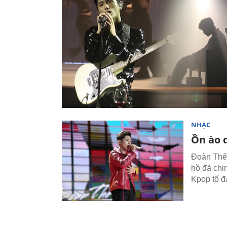
NHẠC
Ồn ào 
Đoàn Thế 
hồ đã chi
Kpop tố 