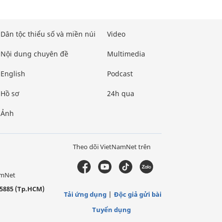
Dân tộc thiểu số và miền núi
Video
Nội dung chuyên đề
Multimedia
English
Podcast
Hồ sơ
24h qua
Ảnh
Theo dõi VietNamNet trên
amNet
5885 (Tp.HCM)
Tải ứng dụng
Độc giả gửi bài
Tuyển dụng