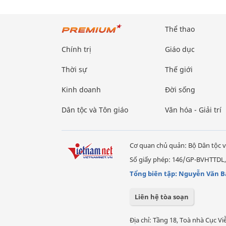
Thể thao
Chính trị
Giáo dục
Thời sự
Thế giới
Kinh doanh
Đời sống
Dân tộc và Tôn giáo
Văn hóa - Giải trí
Cơ quan chủ quản: Bộ Dân tộc v
Số giấy phép: 146/GP-BVHTTDL,
Tổng biên tập: Nguyễn Văn B
Liên hệ tòa soạn
Địa chỉ: Tầng 18, Toà nhà Cục 