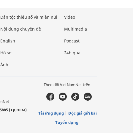
Dân tộc thiểu số và miền núi
Video
Nội dung chuyên đề
Multimedia
English
Podcast
Hồ sơ
24h qua
Ảnh
Theo dõi VietNamNet trên
amNet
5885 (Tp.HCM)
Tải ứng dụng
Độc giả gửi bài
Tuyển dụng