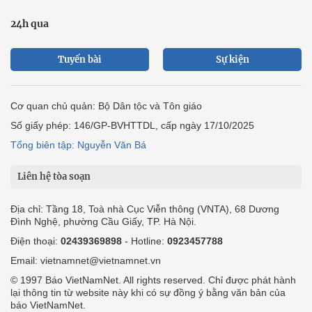
Tổng biên tập: Nguyễn Văn Bá
Liên hệ tòa soạn
Địa chỉ: Tầng 18, Toà nhà Cục Viễn thông (VNTA), 68 Dương
Đình Nghệ, phường Cầu Giấy, TP. Hà Nội.
Điện thoại:
02439369898
- Hotline:
0923457788
Email: vietnamnet@vietnamnet.vn
© 1997 Báo VietNamNet. All rights reserved. Chỉ được phát hành
lại thông tin từ website này khi có sự đồng ý bằng văn bản của
báo VietNamNet.
Liên hệ quảng cáo
Công ty Cổ phần Truyền thông VietNamNet
0919405885 (Hà Nội)
0919435885 (Tp.HCM)
Hotline:
-
Email: contact@vietnamnet.vn
http://vads.vn
Báo giá: