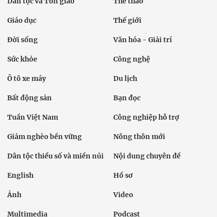
Bất động sản
Bạn đọc
Tuần Việt Nam
Công nghiệp hỗ trợ
Giảm nghèo bền vững
Nông thôn mới
Dân tộc thiểu số và miền núi
Nội dung chuyên đề
English
Hồ sơ
Ảnh
Video
Multimedia
Podcast
24h qua
Tuyến bài
Sự kiện
Cơ quan chủ quản: Bộ Dân tộc và Tôn giáo
Số giấy phép: 146/GP-BVHTTDL, cấp ngày 17/10/2025