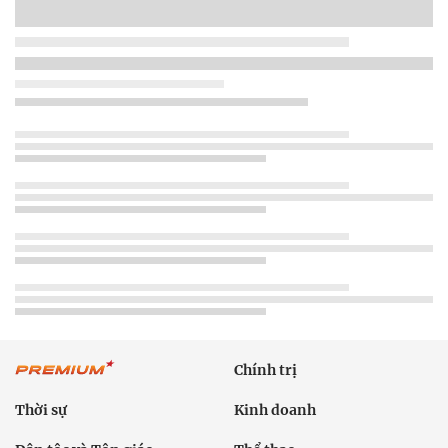
Chính trị
Thời sự
Kinh doanh
Dân tộc và Tôn giáo
Thể thao
Giáo dục
Thế giới
Đời sống
Văn hóa - Giải trí
Sức khỏe
Công nghệ
Ô tô xe máy
Du lịch