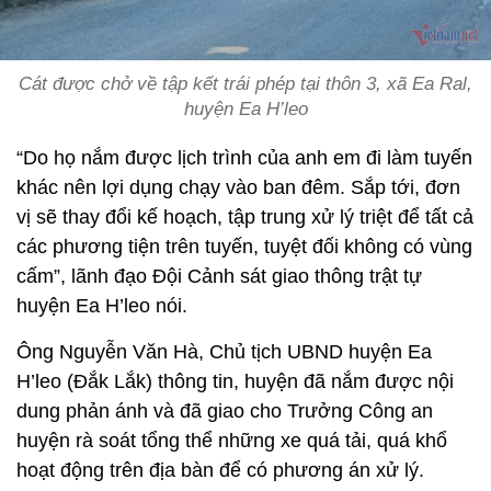
Cát được chở về tập kết trái phép tại thôn 3, xã Ea Ral,
huyện Ea H’leo
“Do họ nắm được lịch trình của anh em đi làm tuyến
khác nên lợi dụng chạy vào ban đêm. Sắp tới, đơn
vị sẽ thay đổi kế hoạch, tập trung xử lý triệt để tất cả
các phương tiện trên tuyến, tuyệt đối không có vùng
cấm”, lãnh đạo Đội Cảnh sát giao thông trật tự
huyện Ea H’leo nói.
Ông Nguyễn Văn Hà, Chủ tịch UBND huyện Ea
H’leo (Đắk Lắk) thông tin, huyện đã nắm được nội
dung phản ánh và đã giao cho Trưởng Công an
huyện rà soát tổng thể những xe quá tải, quá khổ
hoạt động trên địa bàn để có phương án xử lý.