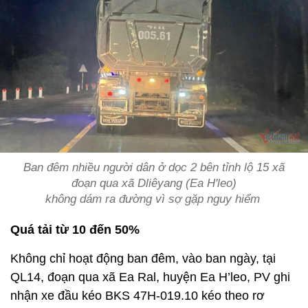
Ban đêm nhiều người dân ở dọc 2 bên tỉnh lộ 15 xã
đoạn qua xã Dliêyang (Ea H'leo)
không dám ra đường vì sợ gặp nguy hiểm
Quá tải từ 10 đến 50%
Không chỉ hoạt động ban đêm, vào ban ngày, tại
QL14, đoạn qua xã Ea Ral, huyện Ea H’leo, PV ghi
nhận xe đầu kéo BKS 47H-019.10 kéo theo rơ