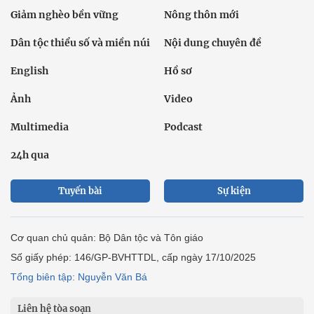
Giảm nghèo bền vững
Nông thôn mới
Dân tộc thiểu số và miền núi
Nội dung chuyên đề
English
Hồ sơ
Ảnh
Video
Multimedia
Podcast
24h qua
Tuyến bài
Sự kiện
Cơ quan chủ quản: Bộ Dân tộc và Tôn giáo
Số giấy phép: 146/GP-BVHTTDL, cấp ngày 17/10/2025
Tổng biên tập: Nguyễn Văn Bá
Liên hệ tòa soạn