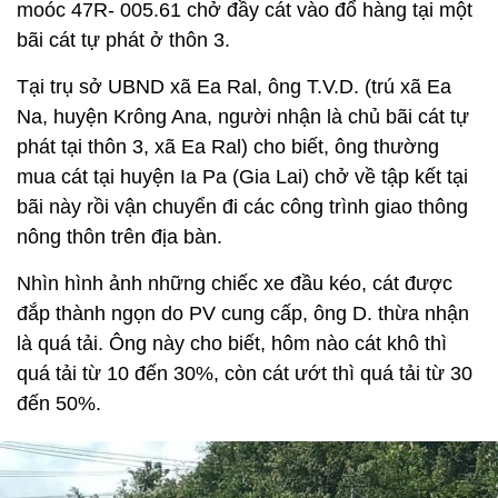
moóc 47R- 005.61 chở đầy cát vào đổ hàng tại một
bãi cát tự phát ở thôn 3.
Tại trụ sở UBND xã Ea Ral, ông T.V.D. (trú xã Ea
Na, huyện Krông Ana, người nhận là chủ bãi cát tự
phát tại thôn 3, xã Ea Ral) cho biết, ông thường
mua cát tại huyện Ia Pa (Gia Lai) chở về tập kết tại
bãi này rồi vận chuyển đi các công trình giao thông
nông thôn trên địa bàn.
Nhìn hình ảnh những chiếc xe đầu kéo, cát được
đắp thành ngọn do PV cung cấp, ông D. thừa nhận
là quá tải. Ông này cho biết, hôm nào cát khô thì
quá tải từ 10 đến 30%, còn cát ướt thì quá tải từ 30
đến 50%.