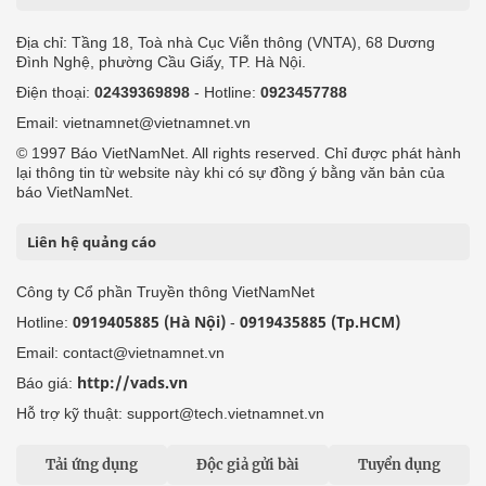
Địa chỉ: Tầng 18, Toà nhà Cục Viễn thông (VNTA), 68 Dương
Đình Nghệ, phường Cầu Giấy, TP. Hà Nội.
Điện thoại:
02439369898
- Hotline:
0923457788
Email: vietnamnet@vietnamnet.vn
© 1997 Báo VietNamNet. All rights reserved. Chỉ được phát hành
lại thông tin từ website này khi có sự đồng ý bằng văn bản của
báo VietNamNet.
Liên hệ quảng cáo
Công ty Cổ phần Truyền thông VietNamNet
0919405885 (Hà Nội)
0919435885 (Tp.HCM)
Hotline:
-
Email: contact@vietnamnet.vn
http://vads.vn
Báo giá:
Hỗ trợ kỹ thuật: support@tech.vietnamnet.vn
Tải ứng dụng
Độc giả gửi bài
Tuyển dụng