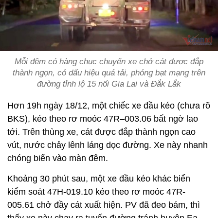
Mỗi đêm có hàng chục chuyến xe chở cát được đắp
thành ngọn, có dấu hiệu quá tải, phóng bạt mạng trên
đường tỉnh lộ 15 nối Gia Lai và Đắk Lắk
Hơn 19h ngày 18/12, một chiếc xe đầu kéo (chưa rõ
BKS), kéo theo rơ moóc 47R–003.06 bất ngờ lao
tới. Trên thùng xe, cát được đắp thành ngọn cao
vút, nước chảy lênh láng dọc đường. Xe này nhanh
chóng biến vào màn đêm.
Khoảng 30 phút sau, một xe đầu kéo khác biển
kiểm soát 47H-019.10 kéo theo rơ moóc 47R-
005.61 chở đầy cát xuất hiện. PV đã đeo bám, thì
thấy xe này chạy ra tuyến đường tránh huyện Ea