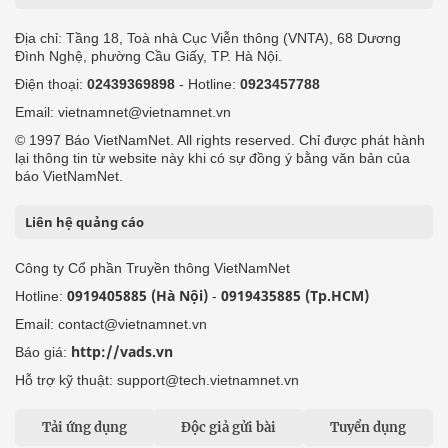
Địa chỉ: Tầng 18, Toà nhà Cục Viễn thông (VNTA), 68 Dương
Đình Nghệ, phường Cầu Giấy, TP. Hà Nội.
Điện thoại:
02439369898
- Hotline:
0923457788
Email: vietnamnet@vietnamnet.vn
© 1997 Báo VietNamNet. All rights reserved. Chỉ được phát hành
lại thông tin từ website này khi có sự đồng ý bằng văn bản của
báo VietNamNet.
Liên hệ quảng cáo
Công ty Cổ phần Truyền thông VietNamNet
0919405885 (Hà Nội)
0919435885 (Tp.HCM)
Hotline:
-
Email: contact@vietnamnet.vn
http://vads.vn
Báo giá:
Hỗ trợ kỹ thuật: support@tech.vietnamnet.vn
Tải ứng dụng
Độc giả gửi bài
Tuyển dụng