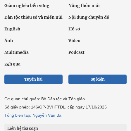
Giảm nghèo bền vững
Nông thôn mới
Dân tộc thiểu số và miền núi
Nội dung chuyên đề
English
Hồ sơ
Ảnh
Video
Multimedia
Podcast
24h qua
Tuyến bài
Sự kiện
Cơ quan chủ quản: Bộ Dân tộc và Tôn giáo
Số giấy phép: 146/GP-BVHTTDL, cấp ngày 17/10/2025
Tổng biên tập: Nguyễn Văn Bá
Liên hệ tòa soạn