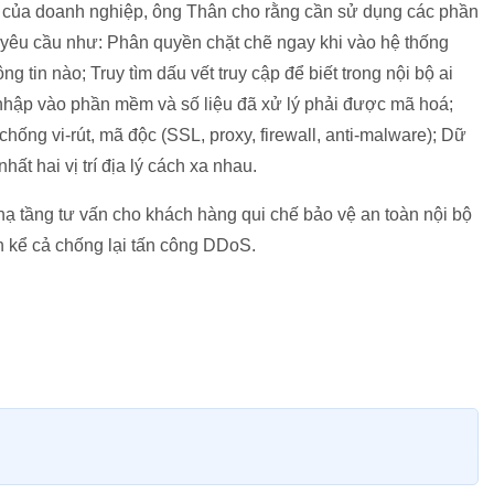
g của doanh nghiệp, ông Thân cho rằng cần sử dụng các phần
êu cầu như: Phân quyền chặt chẽ ngay khi vào hệ thống
ông tin nào; Truy tìm dấu vết truy cập để biết trong nội bộ ai
u nhập vào phần mềm và số liệu đã xử lý phải được mã hoá;
hống vi-rút, mã độc (SSL, proxy, firewall, anti-malware); Dữ
ất hai vị trí địa lý cách xa nhau.
hạ tầng tư vấn cho khách hàng qui chế bảo vệ an toàn nội bộ
ên kể cả chống lại tấn công DDoS.