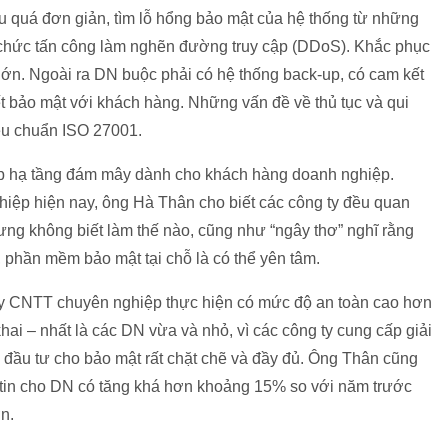
u quá đơn giản, tìm lỗ hổng bảo mật của hệ thống từ những
 chức tấn công làm nghẽn đường truy cập (DDoS). Khắc phục
ớn. Ngoài ra DN buộc phải có hệ thống back-up, có cam kết
ết bảo mật với khách hàng. Những vấn đề về thủ tục và qui
iêu chuẩn ISO 27001.
áp hạ tầng đám mây dành cho khách hàng doanh nghiệp.
hiệp hiện nay, ông Hà Thân cho biết các công ty đều quan
ưng không biết làm thế nào, cũng như “ngây thơ” nghĩ rằng
ị, phần mềm bảo mật tại chỗ là có thể yên tâm.
ty CNTT chuyên nghiệp thực hiện có mức độ an toàn cao hơn
 khai – nhất là các DN vừa và nhỏ, vì các công ty cung cấp giải
, đầu tư cho bảo mật rất chặt chẽ và đầy đủ. Ông Thân cũng
g tin cho DN có tăng khá hơn khoảng 15% so với năm trước
n.