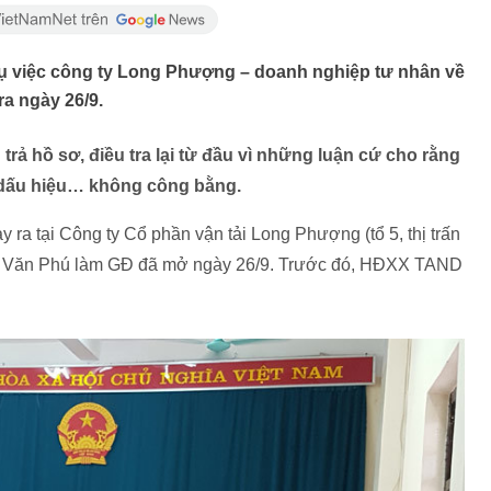
vụ việc công ty Long Phượng – doanh nghiệp tư nhân về
ra ngày 26/9.
rả hồ sơ, điều tra lại từ đầu vì những luận cứ cho rằng
 dấu hiệu… không công bằng.
ảy ra tại Công ty Cổ phần vận tải Long Phượng (tổ 5, thị trấn
hu Văn Phú làm GĐ đã mở ngày 26/9. Trước đó, HĐXX TAND