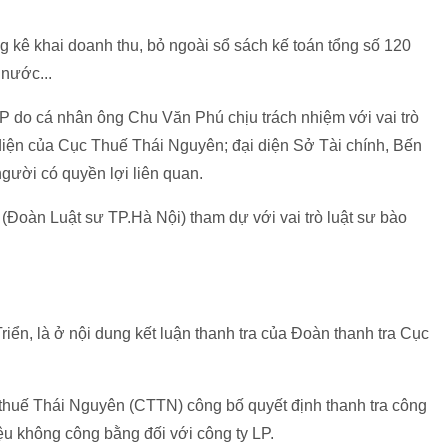
ng kê khai doanh thu, bỏ ngoài sổ sách kế toán tổng số 120
 nước...
 LP do cá nhân ông Chu Văn Phú chịu trách nhiệm với vai trò
iện của Cục Thuế Thái Nguyên; đại diện Sở Tài chính, Bến
người có quyền lợi liên quan.
(Đoàn Luật sư TP.Hà Nội) tham dự với vai trò luật sư bào
riển, là ở nội dung kết luận thanh tra của Đoàn thanh tra Cục
thuế Thái Nguyên (CTTN) công bố quyết định thanh tra công
ệu không công bằng đối với công ty LP.