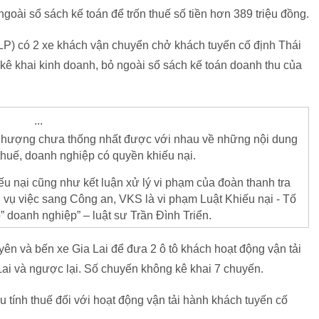
goài sổ sách kế toán để trốn thuế số tiền hơn 389 triệu đồng.
LP) có 2 xe khách vận chuyển chở khách tuyến cố định Thái
 khai kinh doanh, bỏ ngoài sổ sách kế toán doanh thu của
...
Phượng chưa thống nhất được với nhau về những nội dung
a thuế, doanh nghiệp có quyền khiếu nại.
ếu nại cũng như kết luận xử lý vi phạm của đoàn thanh tra
vụ việc sang Công an, VKS là vi phạm Luật Khiếu nại - Tố
p” doanh nghiệp” – luật sư Trần Đình Triển.
n và bến xe Gia Lai để đưa 2 ô tô khách hoạt động vận tải
ai và ngược lại. Số chuyến không kê khai 7 chuyến.
 tính thuế đối với hoạt động vận tải hành khách tuyến cố