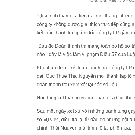
Ông Chu Văn Phú - GĐ cô
“Quá trình thanh tra kéo dài một tháng, nhữn
công ty không được giải thích trực tiếp cũng
kết thúc thanh tra, giám đốc công ty LP gần nh
“Sau đó Đoàn thanh tra mang toàn bộ hồ sơ tài
nào - đây là việc làm vi phạm Điều 57 của Luật 
Khi nhận được kết luận thanh tra, công ty LP
dài, Cục Thuế Thái Nguyên mới thành lập tổ 
đoàn thanh tra) xem xét lại các số liệu.
Nội dung kết luận mới của Thanh tra Cục thuế
Sau một ngày xét xử với những tranh tụng gay 
sơ vụ việc, điều tra lại từ đầu do những nộ
chính Thái Nguyên giải trình rõ tại phiên tòa.