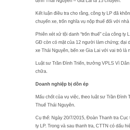
định Thái Nguyên – Gia Lai là 15 chuyến.
Kết luận điều tra cho rằng, công ty LP đã khô
chuyến xe, trốn nghĩa vụ nộp thuế đối với nhà
Phiên xét xử tội danh “trốn thuế” của công ty
GĐ còn có mặt của 12 người làm chứng; đại d
xe Thái Nguyên, bến xe Gia Lai với vai trò là 
Luật sư Trần Đình Triển, trưởng VPLS Vì Dân 
chữa.
Doanh nghiệp bị dồn ép
Mấu chốt của vụ việc, theo luật sư Trần Đình T
Thuế Thái Nguyên.
Cụ thể: Ngày 20/7/2015, Đoàn Thanh tra Cục 
ty LP. Trong và sau thanh tra, CTTN có dấu hi