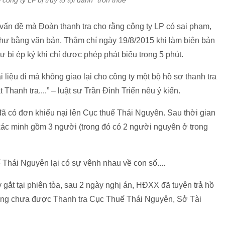
ng ty LP bị truy tố tội danh "trốn thuế"
g vấn đề mà Đoàn thanh tra cho rằng công ty LP có sai phạm,
 như bằng văn bản. Thậm chí ngày 19/8/2015 khi làm biên bản
ư bị ép ký khi chỉ được phép phát biểu trong 5 phút.
 liệu đi mà không giao lại cho công ty một bộ hồ sơ thanh tra
Thanh tra....” – luật sư Trần Đình Triển nêu ý kiến.
 đã có đơn khiếu nại lên Cục thuế Thái Nguyên. Sau thời gian
xác minh gồm 3 người (trong đó có 2 người nguyên ở trong
 Thái Nguyên lại có sự vênh nhau về con số....
gắt tại phiên tòa, sau 2 ngày nghị án, HĐXX đã tuyên trả hồ
i dung chưa được Thanh tra Cục Thuế Thái Nguyên, Sở Tài