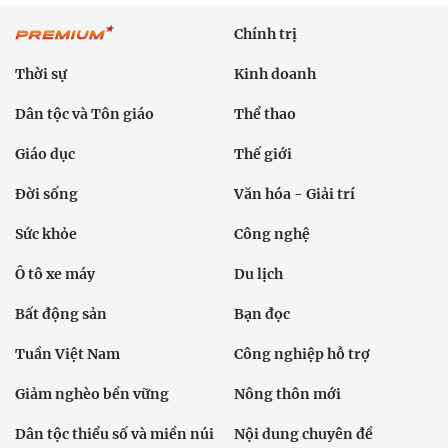
Chính trị
Thời sự
Kinh doanh
Dân tộc và Tôn giáo
Thể thao
Giáo dục
Thế giới
Đời sống
Văn hóa - Giải trí
Sức khỏe
Công nghệ
Ô tô xe máy
Du lịch
Bất động sản
Bạn đọc
Tuần Việt Nam
Công nghiệp hỗ trợ
Giảm nghèo bền vững
Nông thôn mới
Dân tộc thiểu số và miền núi
Nội dung chuyên đề