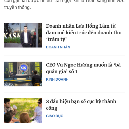
còn gặt hái được nhiều “trái ngọt” khi lấn sân sang lĩnh vực
truyền thông.
Doanh nhân Lưu Hồng Lâm từ
đam mê kiến trúc đến doanh thu
‘trăm tỷ’
DOANH NHÂN
CEO Vũ Ngọc Hương muốn là ‘bà
quản gia’ số 1
KINH DOANH
8 dấu hiệu bạn sẽ cực kỳ thành
công
GIÁO DỤC