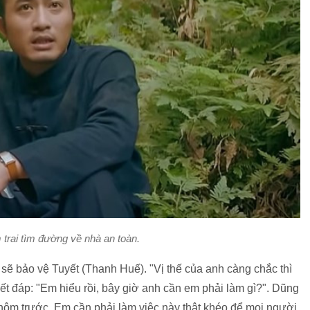
trai tìm đường về nhà an toàn.
ẽ bảo vệ Tuyết (Thanh Huế). "Vị thế của anh càng chắc thì
ết đáp: "Em hiểu rồi, bây giờ anh cần em phải làm gì?". Dũng
c hôm trước. Em cần phải làm việc này thật khéo để mọi người