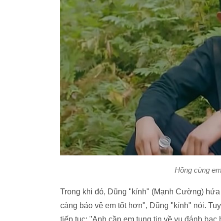
Hồng cùng em 
Trong khi đó, Dũng "kính" (Mạnh Cường) hứa s
càng bảo vệ em tốt hơn", Dũng "kính" nói. Tuy
tiếp tục: "Anh cần em tung tin về vụ đánh bạ