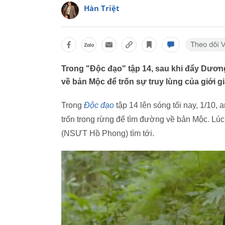
Hàn Triệt
Trong "Độc đạo" tập 14, sau khi đẩy Dươ
về bản Mộc để trốn sự truy lùng của giới g
Trong
Độc đạo
tập 14 lên sóng tối nay, 1/1
trốn trong rừng để tìm đường về bản Mộc. Lú
(NSƯT Hồ Phong) tìm tới.