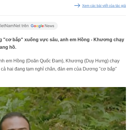
Xem các bài viết của tác giả
ng "cơ bắp" xuống vực sâu, anh em Hồng - Khương chạy
iang hồ.
0, anh em Hồng (Doãn Quốc Đam), Khương (Duy Hưng) chạy
c cả hai đang tạm nghỉ chân, đàn em của Dương "cơ bắp"