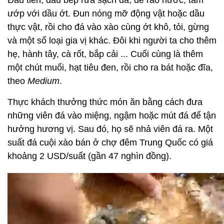
Đầu tiên, đầu bếp rửa sạch đá, để ráo nước, tẩm
ướp với dầu ớt. Đun nóng mỡ động vật hoặc dầu
thực vật, rồi cho đá vào xào cùng ớt khô, tỏi, gừng
và một số loại gia vị khác. Đôi khi người ta cho thêm
hẹ, hành tây, cà rốt, bắp cải ... Cuối cùng là thêm
một chút muối, hạt tiêu đen, rồi cho ra bát hoặc đĩa,
theo
Medium
.
Thực khách thưởng thức món ăn bằng cách đưa
những viên đá vào miệng, ngậm hoặc mút đá để tận
hưởng hương vị. Sau đó, họ sẽ nhả viên đá ra. Một
suất đá cuội xào bán ở chợ đêm Trung Quốc có giá
khoảng 2 USD/suất (gần 47 nghìn đồng).