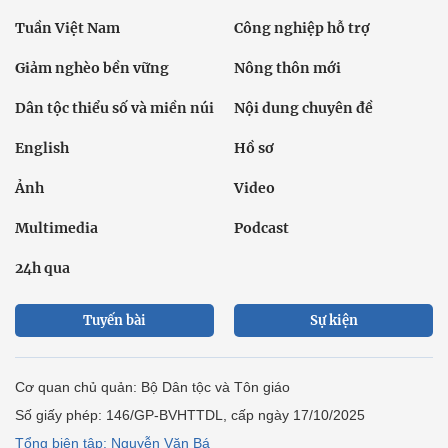
Tuần Việt Nam
Công nghiệp hỗ trợ
Giảm nghèo bền vững
Nông thôn mới
Dân tộc thiểu số và miền núi
Nội dung chuyên đề
English
Hồ sơ
Ảnh
Video
Multimedia
Podcast
24h qua
Tuyến bài
Sự kiện
Cơ quan chủ quản: Bộ Dân tộc và Tôn giáo
Số giấy phép: 146/GP-BVHTTDL, cấp ngày 17/10/2025
Tổng biên tập: Nguyễn Văn Bá